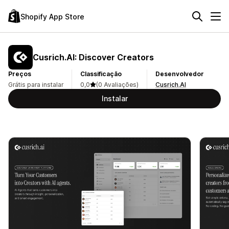
Shopify App Store
Cusrich.AI: Discover Creators
Preços
Classificação
Desenvolvedor
Grátis para instalar
0,0
(0 Avaliações)
Cusrich.AI
Instalar