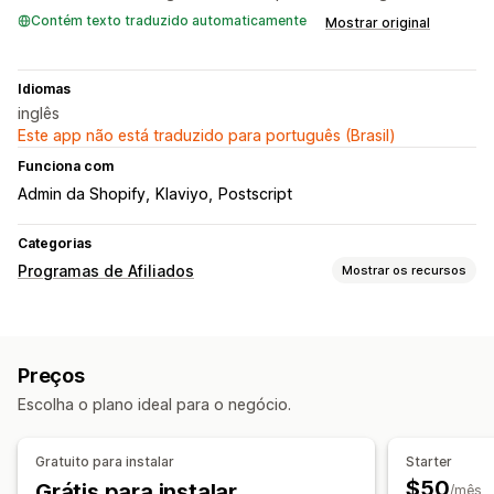
Contém texto traduzido automaticamente
Mostrar original
Idiomas
inglês
Este app não está traduzido para português (Brasil)
Funciona com
Admin da Shopify
Klaviyo
Postscript
Categorias
Programas de Afiliados
Mostrar os recursos
Gerenciamento de indicação
Acompanhamento de conquistas
Análises
Preços
Acompanhamento por e-mail
Escolha o plano ideal para o negócio.
Acompanhamento em tempo real
Experiência de afiliado
Gratuito para instalar
Starter
Painéis de controle personalizados
$50
Grátis para instalar
/mês