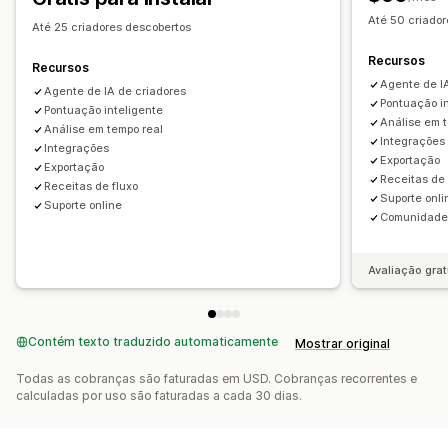
Até 50 criado
Até 25 criadores descobertos
Recursos
Recursos
Agente de I
Agente de IA de criadores
Pontuação i
Pontuação inteligente
Análise em 
Análise em tempo real
Integrações
Integrações
Exportação
Exportação
Receitas de 
Receitas de fluxo
Suporte onli
Suporte online
Comunidade 
Avaliação grat
Contém texto traduzido automaticamente
Mostrar original
Todas as cobranças são faturadas em USD. Cobranças recorrentes e
calculadas por uso são faturadas a cada 30 dias.