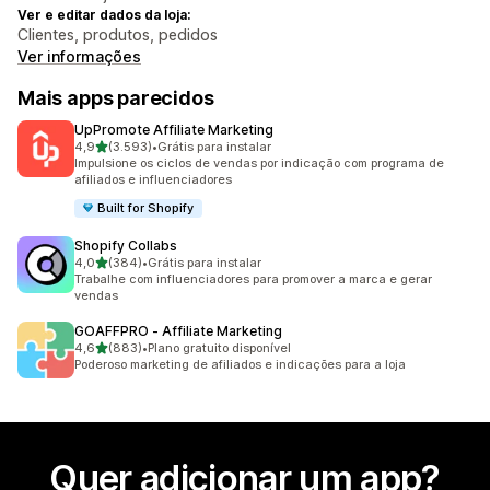
Ver e editar dados da loja:
Clientes, produtos, pedidos
Ver informações
Mais apps parecidos
UpPromote Affiliate Marketing
de 5 estrelas
4,9
(3.593)
•
Grátis para instalar
3593 avaliações ao todo
Impulsione os ciclos de vendas por indicação com programa de
afiliados e influenciadores
Built for Shopify
Shopify Collabs
de 5 estrelas
4,0
(384)
•
Grátis para instalar
384 avaliações ao todo
Trabalhe com influenciadores para promover a marca e gerar
vendas
GOAFFPRO ‑ Affiliate Marketing
de 5 estrelas
4,6
(883)
•
Plano gratuito disponível
883 avaliações ao todo
Poderoso marketing de afiliados e indicações para a loja
Quer adicionar um app?