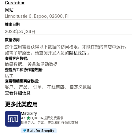
Custobar
网站
Linnoitustie 6, Espoo, 02600, FI
推出日期
2023年3月24日
数据访问
这个应用需要获得以下数据的访问权限，才能在您的商店中运行。
如需了解原因，请查阅开发人员的
隐私政策
。
查看客户数据:
敏感数据、 设备和活动数据
查看员工和协作者数据:
店主
查看和编辑商店数据:
客户、 产品、 订单、 在线商店、 自定义数据
查看详细信息
更多此类应用
Matrixify
星（满分 5 星）
4.9
(1,363)
•
提供免费套餐
总共 1363 条评论
批量导入、导出、更新和迁移商店数据
Built for Shopify