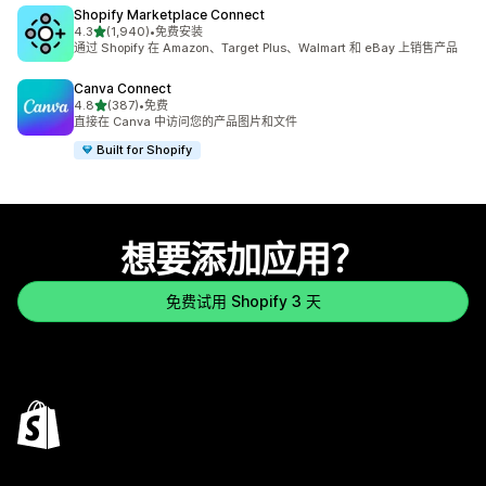
Shopify Marketplace Connect
星（满分 5 星）
4.3
(1,940)
•
免费安装
总共 1940 条评论
通过 Shopify 在 Amazon、Target Plus、Walmart 和 eBay 上销售产品
Canva Connect
星（满分 5 星）
4.8
(387)
•
免费
总共 387 条评论
直接在 Canva 中访问您的产品图片和文件
Built for Shopify
想要添加应用？
免费试用 Shopify 3 天