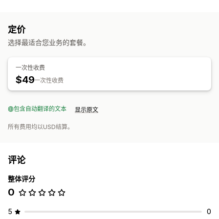
数据同步
自动更新
订单同步
价格同步
产品同步
双向同步
实时同步
定价
数据迁移
选择最适合您业务的套餐。
产品系列
客户
折扣
元字段
订单
产品
一次性收费
$49
一次性收费
包含自动翻译的文本
显示原文
所有费用均以USD结算。
评论
整体评分
0
5
0