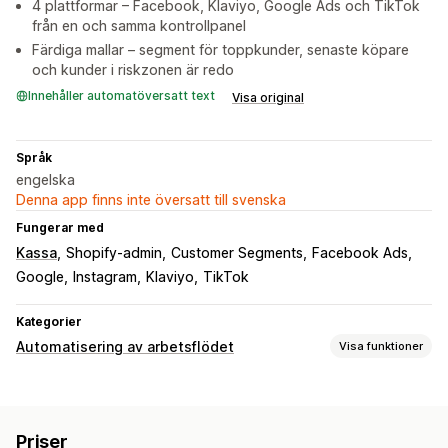
4 plattformar – Facebook, Klaviyo, Google Ads och TikTok
från en och samma kontrollpanel
Färdiga mallar – segment för toppkunder, senaste köpare
och kunder i riskzonen är redo
Innehåller automatöversatt text
Visa original
Språk
engelska
Denna app finns inte översatt till svenska
Fungerar med
Kassa
Shopify-admin
Customer Segments
Facebook Ads
Google
Instagram
Klaviyo
TikTok
Kategorier
Automatisering av arbetsflödet
Visa funktioner
Automatiseringsuppgifter
Kundsegment
Kundtaggar
Ordertaggar
Produkttaggar
Priser