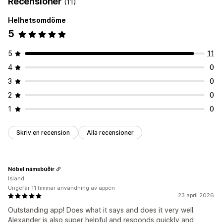
Recensioner
(11)
Helhetsomdöme
5
5
11
4
0
3
0
2
0
1
0
Skriv en recension
Alla recensioner
Nóbel námsbúðir
Island
Ungefär 11 timmar användning av appen
23 april 2026
Outstanding app! Does what it says and does it very well.
Alexander is also super helpful and responds quickly and