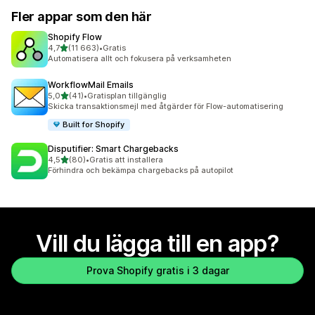
Fler appar som den här
Shopify Flow
av 5 stjärnor
4,7
(11 663)
•
Gratis
11663 recensioner totalt
Automatisera allt och fokusera på verksamheten
WorkflowMail Emails
av 5 stjärnor
5,0
(41)
•
Gratisplan tillgänglig
41 recensioner totalt
Skicka transaktionsmejl med åtgärder för Flow-automatisering
Built for Shopify
Disputifier: Smart Chargebacks
av 5 stjärnor
4,5
(80)
•
Gratis att installera
80 recensioner totalt
Förhindra och bekämpa chargebacks på autopilot
Vill du lägga till en app?
Prova Shopify gratis i 3 dagar