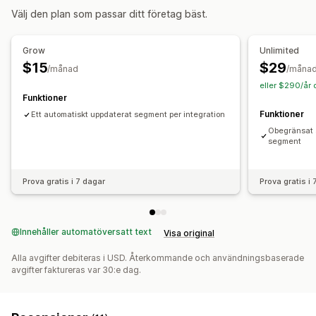
Anpassning
Välj den plan som passar ditt företag bäst.
Synkronisera data automatiskt
Schemalagda uppgifter
Grow
Unlimited
$15
$29
/månad
/måna
eller $290/år 
Funktioner
Funktioner
Ett automatiskt uppdaterat segment per integration
Obegränsat 
segment
Prova gratis i 7 dagar
Prova gratis i
Innehåller automatöversatt text
Visa original
Alla avgifter debiteras i USD. Återkommande och användningsbaserade
avgifter faktureras var 30:e dag.