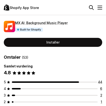
Shopify App Store
MX AI: Background Music Player
Built for Shopify
Installer
Omtaler
(53)
Samlet vurdering
4.8
5
44
4
6
3
2
2
1