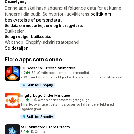
Dataadgang
Denne app skal have adgang til følgende data for at kunne
fungere i din butik. Se hvorfor i udviklerens
politik om
beskyttelse af persondata
.
Se data om medarbejdere og bidragydere:
Butiksejer
Se og rediger butiksdata:
Webshop, Shopify-administratorpanel
Se detaljer
Flere apps som denne
FX: Seasonal Effects Animation
ud af 5 stjerner
4,7
(151)
•
Gratis abonnement tilgængeligt
151 anmeldelser i alt
200+ snefaldseffekter til preloader, animationer og sektionsspil
Built for Shopify
Imgify: Logo Slider Marquee
ud af 5 stjerner
5,0
(30)
•
Gratis abonnement tilgængeligt
30 anmeldelser i alt
Tilføj logokarrusel, betalingslogoer og faldende effekt med
logodesigner
Built for Shopify
ASE Animated Store Effects
ud af 5 stjerner
5,0
(1)
•
Gratis
1 anmeldelser i alt