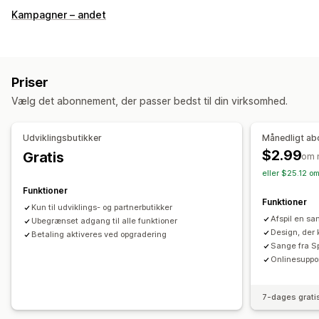
Tilpasning
Kampagner – andet
Musik
Tilpasset afspiller
Hastighed
Filupload
Dynamisk på mobil
Planlægning
Sæsonbetonede begivenheder
Priser
Efterår
Black Friday (Black Friday/Cyber Monday)
Jul
Vælg det abonnement, der passer bedst til din virksomhed.
Halloween
Nytår
Forår
Sommer
Valentinsdag
Vinter
Kampagner
Tilpassede begivenheder
Udviklingsbutikker
Månedligt a
$2.99
Gratis
om 
eller $25.12 o
Funktioner
Funktioner
Kun til udviklings- og partnerbutikker
Afspil en sa
Ubegrænset adgang til alle funktioner
Design, der 
Betaling aktiveres ved opgradering
Sange fra S
Onlinesuppo
7-dages grati