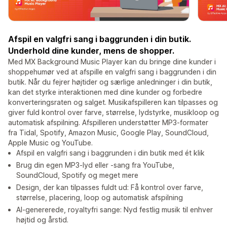
Afspil en valgfri sang i baggrunden i din butik.
Underhold dine kunder, mens de shopper.
Med MX Background Music Player kan du bringe dine kunder i
shoppehumør ved at afspille en valgfri sang i baggrunden i din
butik. Når du fejrer højtider og særlige anledninger i din butik,
kan det styrke interaktionen med dine kunder og forbedre
konverteringsraten og salget. Musikafspilleren kan tilpasses og
giver fuld kontrol over farve, størrelse, lydstyrke, musikloop og
automatisk afspilning. Afspilleren understøtter MP3-formater
fra Tidal, Spotify, Amazon Music, Google Play, SoundCloud,
Apple Music og YouTube.
Afspil en valgfri sang i baggrunden i din butik med ét klik
Brug din egen MP3-lyd eller -sang fra YouTube,
SoundCloud, Spotify og meget mere
Design, der kan tilpasses fuldt ud: Få kontrol over farve,
størrelse, placering, loop og automatisk afspilning
AI-genererede, royaltyfri sange: Nyd festlig musik til enhver
højtid og årstid.