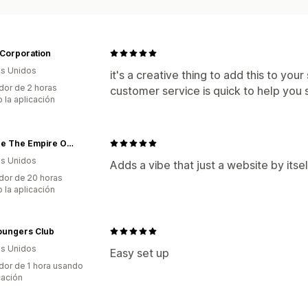
 Corporation
s Unidos
it's a creative thing to add this to you
dor de 2 horas
customer service is quick to help you se
 la aplicación
Decode The Empire Original And Custom Apparel
s Unidos
Adds a vibe that just a website by itse
dor de 20 horas
 la aplicación
oungers Club
s Unidos
Easy set up
dor de 1 hora usando
cación