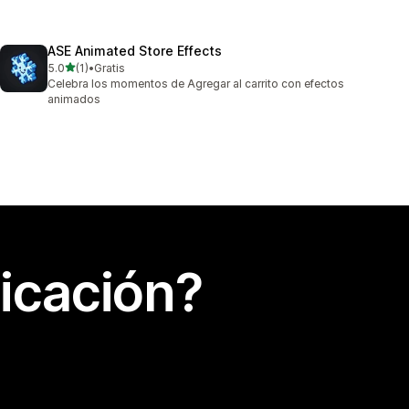
ASE Animated Store Effects
de 5 estrellas
5.0
(1)
•
Gratis
1 reseñas en total
Celebra los momentos de Agregar al carrito con efectos
animados
icación?