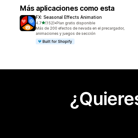
Más aplicaciones como esta
FX: Seasonal Effects Animation
de 5 estrellas
4.7
(152)
•
Plan gratis disponible
152 reseñas en total
Más de 200 efectos de nevada en el precargador,
animaciones y juegos de sección
Built for Shopify
¿Quiere