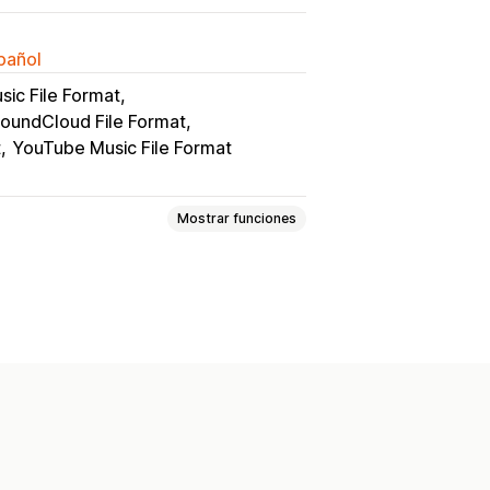
spañol
sic File Format
oundCloud File Format
t
YouTube Music File Format
Mostrar funciones
Velocidad
Subida de archivos
onogramas
Halloween
Año Nuevo
Primavera
Promociones