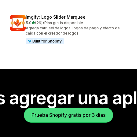
Imgify: Logo Slider Marquee
de 5 estrellas
5.0
(29)
•
Plan gratis disponible
29 reseñas en total
Agrega carrusel de logos, logos de pago y efecto de
caída con el creador de logos
Built for Shopify
s agregar una apl
Prueba Shopify gratis por 3 días