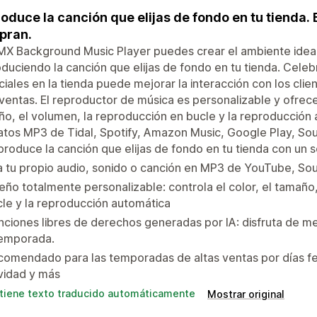
oduce la canción que elijas de fondo en tu tienda. 
pran.
X Background Music Player puedes crear el ambiente ideal
duciendo la canción que elijas de fondo en tu tienda. Celebr
iales en la tienda puede mejorar la interacción con los cli
 ventas. El reproductor de música es personalizable y ofrece 
o, el volumen, la reproducción en bucle y la reproducción 
tos MP3 de Tidal, Spotify, Amazon Music, Google Play, So
roduce la canción que elijas de fondo en tu tienda con un so
 tu propio audio, sonido o canción en MP3 de YouTube, So
eño totalmente personalizable: controla el color, el tamaño,
le y la reproducción automática
ciones libres de derechos generadas por IA: disfruta de mel
temporada.
omendado para las temporadas de altas ventas por días fes
vidad y más
tiene texto traducido automáticamente
Mostrar original