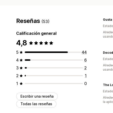
Reseñas
Gusta
(53)
Estado
Alrede
Calificación general
usando
4,8
5
44
Estado
4
6
Alrede
3
2
usando
2
1
1
0
The L
Estado
Escribir una reseña
Alrede
la apli
Todas las reseñas