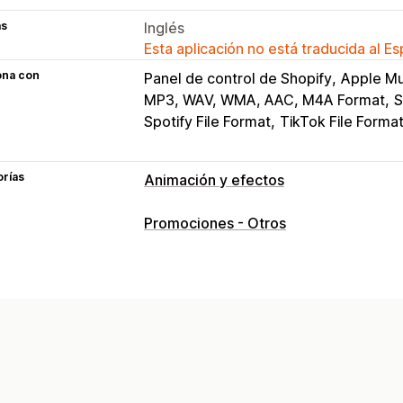
as
Inglés
Esta aplicación no está traducida al E
ona con
Panel de control de Shopify
Apple Mu
MP3, WAV, WMA, AAC, M4A Format
S
Spotify File Format
TikTok File Forma
orías
Animación y efectos
Personalización
Promociones - Otros
Música
Reproductor personalizado
Adaptación a dispositivos móviles
Cr
Eventos de temporada
Otoño
Black Friday (BFCM)
Navidad
Verano
Día de San Valentín
Invierno
Eventos personalizados