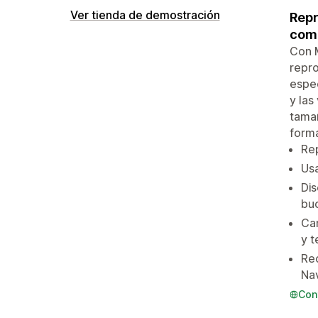
Ver tienda de demostración
Repr
com
Con M
repro
espec
y las
tamañ
forma
Rep
Usa
Dis
buc
Can
y 
Rec
Na
Con