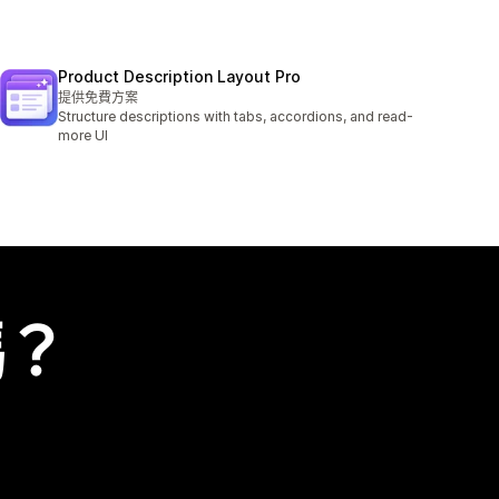
Product Description Layout Pro
提供免費方案
Structure descriptions with tabs, accordions, and read-
more UI
嗎？