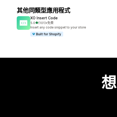
其他同類型應用程式
XO Insert Code
滿分 5 顆星
5.0
(101)
•
免費
共有 101 則評價
Insert any code snippet to your store
Built for Shopify
想