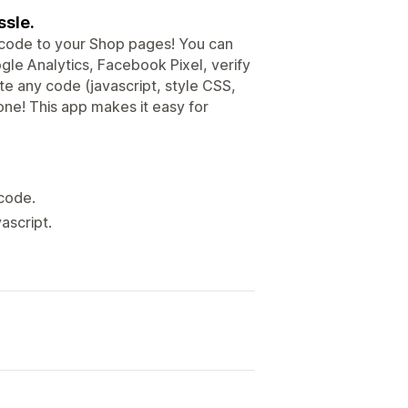
ssle.
d code to your Shop pages! You can
gle Analytics, Facebook Pixel, verify
ste any code (javascript, style CSS,
ne! This app makes it easy for
code.
ascript.