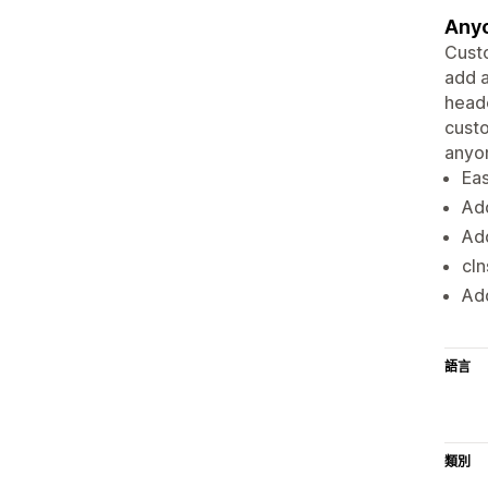
Anyo
Custo
add a
heade
custo
anyon
Eas
Add
Add
cIn
Add
語言
類別