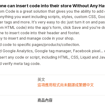
ne can insert code into their store Without Any Ha
m Code is a great solution that gives you the ability to ad
nything you want including scripts, styles, custom CSS, Goo
r tags and more. It's very easy to do: just turn it on and pa
m HTML code) into the app's form, click Save and you're do
e to insert code into their header and footer.
y to insert and manage code in your shop.
 code to specific pages/products/collection.
 Google Analytics, Google tag manager, Facebook pixel... 
sert any code or script, including HTML, CSS, Liquid and Jav
 verify meta tag code.
英文
這項應用程式尚未翻譯成繁體中文
商品內容