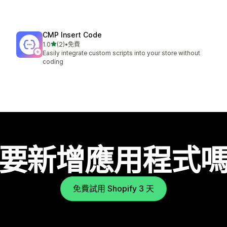
CMP Insert Code
滿分 5 顆星
1.0
(2)
•
免費
共有 2 則評價
Easily integrate custom scripts into your store without
coding
要新增應用程式
免費試用 Shopify 3 天