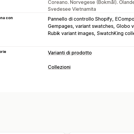
Coreano. Norvegese (Bokmål). Olande
Svedesee Vietnamita
ona con
Pannello di controllo Shopify
ECompos
Gempages, variant swatches
Globo v
Rubik variant images
SwatchKing coll
orie
Varianti di prodotto
Personalizzazione
Collezioni
Campioni di colore
Logica condizion
Azioni di ordinamento
Scorte
Automatico
Manuale
Funzionalità d
Nascondi prodotti esauriti
Visualizzaz
Filtri
Aggiornamenti automatici
Gestione delle collezioni
Aggiornamenti in tempo reale
Variant