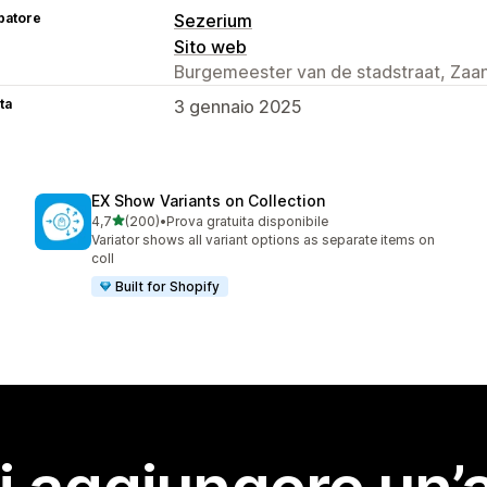
patore
Sezerium
Sito web
Burgemeester van de stadstraat, Zaa
ta
3 gennaio 2025
EX Show Variants on Collection
stelle su 5
4,7
(200)
•
Prova gratuita disponibile
200 recensioni totali
Variator shows all variant options as separate items on
coll
Built for Shopify