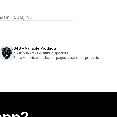
ndam, 1501sj, NL
B4B ‑ Variable Products
stelle su 5
4,9
(53)
•
Prova gratuita disponibile
53 recensioni totali
Show variants on collection pages as separate products