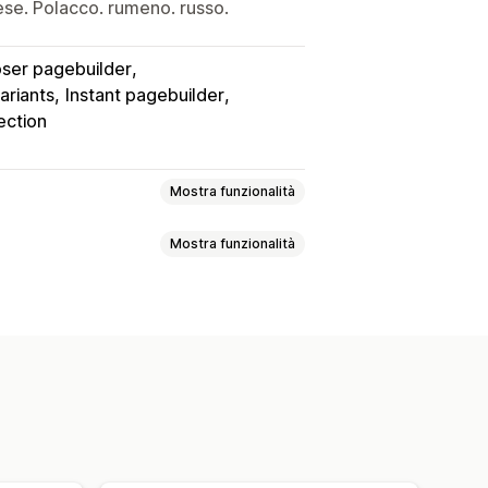
se. Polacco. rumeno. russo.
er pagebuilder
ariants
Instant pagebuilder
ection
Mostra funzionalità
Mostra funzionalità
ale
Visualizzazione delle varianti
rag-and-drop
Nascondi prodotti
ione dei prodotti disponibili
i