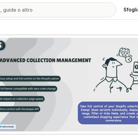
Sfogli
ria immagini in evidenza