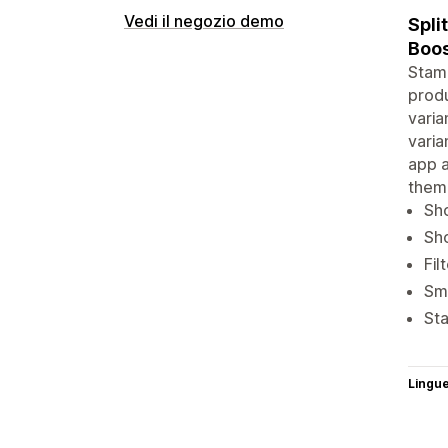
Vedi il negozio demo
Spli
Boos
Stamp
produ
varia
varia
app a
them
Sho
Sho
Fil
Sma
Sta
Lingu