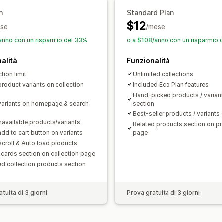
n
Standard Plan
$12
se
/mese
anno con un risparmio del 33%
o a $108/anno con un risparmio 
alità
Funzionalità
ction limit
Unlimited collections
roduct variants on collection
Included Eco Plan features
Hand-picked products / varian
ariants on homepage & search
section
Best-seller products / variants
navailable products/variants
Related products section on p
dd to cart button on variants
page
i scroll & Auto load products
cards section on collection page
ed collection products section
tuita di 3 giorni
Prova gratuita di 3 giorni