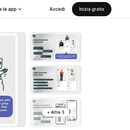
a le app
Accedi
Inizia gratis
+ Altre 3