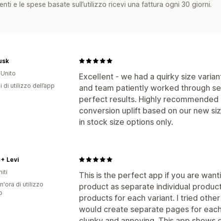
nti e le spese basate sull’utilizzo ricevi una fattura ogni 30 giorni.
usk
Unito
Excellent - we had a quirky size varia
i di utilizzo dell’app
and team patiently worked through set
perfect results. Highly recommended -
conversion uplift based on our new si
in stock size options only.
+ Levi
iti
This is the perfect app if you are wan
n'ora di utilizzo
product as separate individual product
p
products for each variant. I tried other
would create separate pages for each
clunky and annoying. This app shows eac