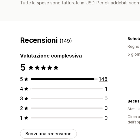
Tutte le spese sono fatturate in USD. Per gli addebiti ricorre
Recensioni
Bohot
(149)
Regno 
5 giorn
Valutazione complessiva
5
5
148
4
1
3
0
Becks 
2
0
Stati Un
Circa u
1
0
dell’ap
Scrivi una recensione