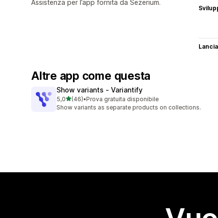
Assistenza per l’app fornita da Sezerium.
Svilup
Lancia
Altre app come questa
Show variants ‑ Variantify
stelle su 5
5,0
(46)
•
Prova gratuita disponibile
46 recensioni totali
Show variants as separate products on collections.