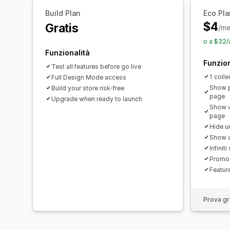
Build Plan
Eco Pla
$4
Gratis
/me
o a $32/
Funzionalità
Funzion
Test all features before go live
1 colle
Full Design Mode access
Show p
Build your store risk-free
page
Upgrade when ready to launch
Show v
page
Hide u
Show a
Infinit
Promo 
Featur
Prova gra