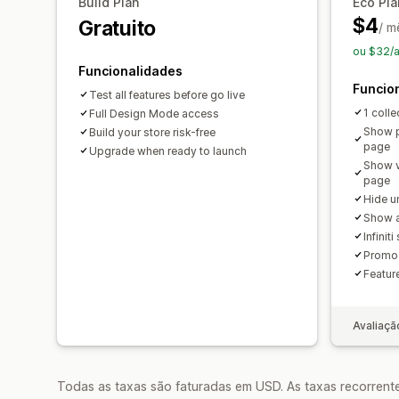
Build Plan
Eco Pla
$4
Gratuito
/ m
ou $32/
Funcionalidades
Funcio
Test all features before go live
1 colle
Full Design Mode access
Show p
Build your store risk-free
page
Upgrade when ready to launch
Show v
page
Hide u
Show a
Infinit
Promo 
Featur
Avaliaçã
Todas as taxas são faturadas em USD. As taxas recorrente