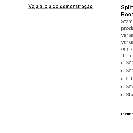
Veja a loja de demonstração
Spli
Boos
Stamp
produ
varia
varia
app a
them
Sho
Sho
Fil
Sma
Sta
Idiom