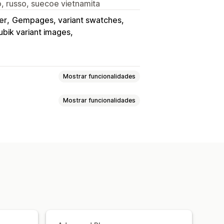
, russo, suecoe vietnamita
er
Gempages, variant swatches
ubik variant images
Mostrar funcionalidades
Mostrar funcionalidades
ação de variantes
rgar
Ocultar produtos
Filtros
ar o que há em stock
s