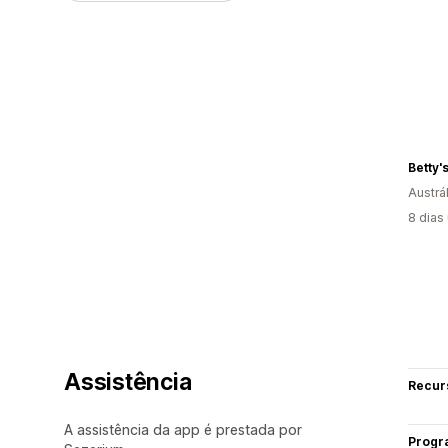
Betty'
Austrál
8 dias
Assistência
Recur
A assistência da app é prestada por
Progr