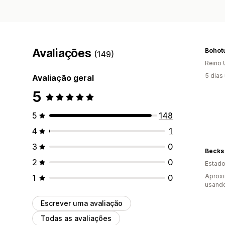
Avaliações
Bohot
(149)
Reino 
5 dias
Avaliação geral
5
5
148
4
1
3
0
Becks 
2
0
Estado
Aproxi
1
0
usando
Escrever uma avaliação
Todas as avaliações