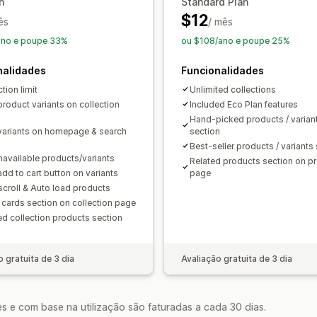
n
Standard Plan
$12
ês
/ mês
ano e poupe 33%
ou $108/ano e poupe 25%
nalidades
Funcionalidades
ction limit
Unlimited collections
roduct variants on collection
Included Eco Plan features
Hand-picked products / varian
ariants on homepage & search
section
Best-seller products / variants
navailable products/variants
Related products section on p
dd to cart button on variants
page
i scroll & Auto load products
cards section on collection page
ed collection products section
o gratuita de 3 dia
Avaliação gratuita de 3 dia
s e com base na utilização são faturadas a cada 30 dias.