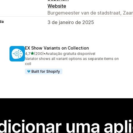
Website
Burgemeester van de stadstraat, Zaa
da
3 de janeiro de 2025
EX Show Variants on Collection
de 5 estrelas
4,7
(200)
•
Avaliação gratuita disponível
200 total de avaliações
Variator shows all variant options as separate items on
coll
Built for Shopify
dicionar uma apl