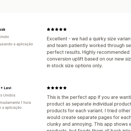
usk
Unido
Excellent - we had a quirky size varia
 usando a aplicação
and team patiently worked through set
perfect results. Highly recommended -
conversion uplift based on our new si
in stock size options only.
+ Levi
s Unidos
This is the perfect app if you are wan
madamente 1 hora
product as separate individual product
 a aplicação
products for each variant. I tried other
would create separate pages for each
clunky and annoying. This app shows eac
products, but feeds them all back into