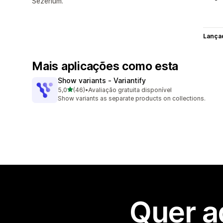
Sezerium.
Lança
Mais aplicações como esta
Show variants ‑ Variantify
de 5 estrelas
5,0
(46)
•
Avaliação gratuita disponível
46 total de avaliações
Show variants as separate products on collections.
Quer a