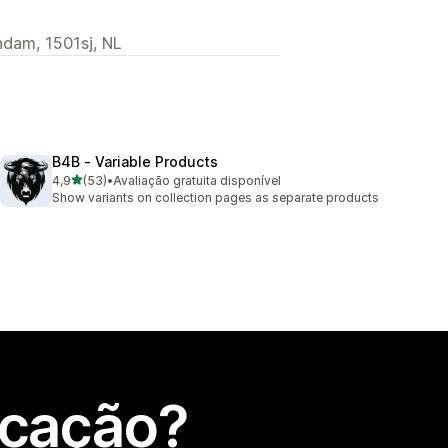
ndam, 1501sj, NL
B4B ‑ Variable Products
de 5 estrelas
4,9
(53)
•
Avaliação gratuita disponível
53 total de avaliações
Show variants on collection pages as separate products
icação?