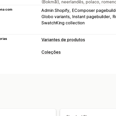
(Bokmål), neerlandês, polaco, romeno
ona com
Admin Shopify
EComposer pagebuild
Globo variants
Instant pagebuilder
R
SwatchKing collection
orias
Variantes de produtos
Personalização
Coleções
Paletas
Lógica condicional
Apresent
Ações de ordenação
Inventário
Automatizadas
Manual
Arrastar e la
Ocultar o que não há em stock
Mostr
Gestão de coleções
Atualizações automáticas
Atualizações em tempo real
Variante