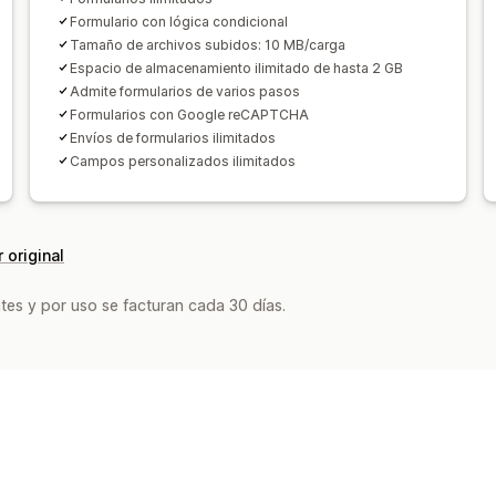
Exportación de datos
Panel de contr
Formulario con lógica condicional
Tamaño de archivos subidos: 10 MB/carga
Seguimiento del estado
Historial
Inf
Espacio de almacenamiento ilimitado de hasta 2 GB
Admite formularios de varios pasos
Formularios con Google reCAPTCHA
Envíos de formularios ilimitados
Campos personalizados ilimitados
 original
tes y por uso se facturan cada 30 días.