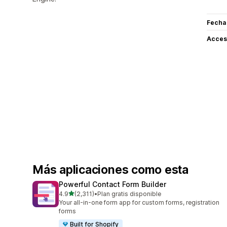
Fecha
Acceso
Más aplicaciones como esta
Powerful Contact Form Builder
de 5 estrellas
4.9
(2,311)
•
Plan gratis disponible
2311 reseñas en total
Your all-in-one form app for custom forms, registration
forms
Built for Shopify