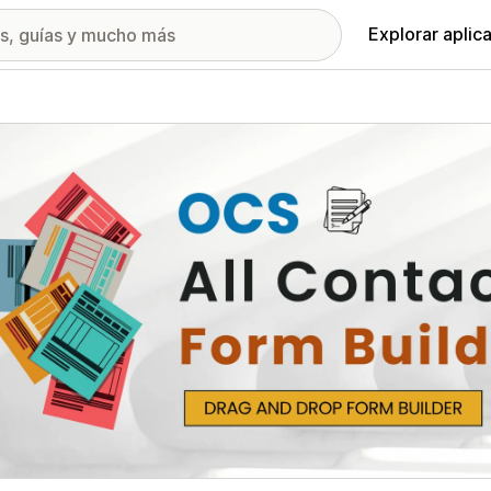
Explorar aplic
ía de imágenes destacadas