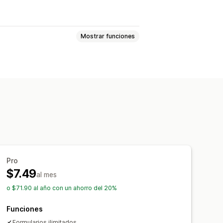
Mostrar funciones
sonalizado
Comentarios
Boletines
Pedidos
de precios
Registros
Encuestas
olor
Campos personalizados
nalizado
Formularios incrustados
Pro
$7.49
ples idiomas
Lógica dinámica
al mes
cación GDPR
o $71.90 al año con un ahorro del 20%
Funciones
ncronización automática
Formularios ilimitados