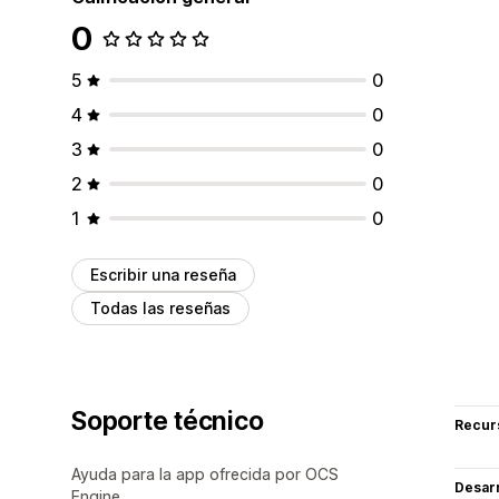
0
5
0
4
0
3
0
2
0
1
0
Escribir una reseña
Todas las reseñas
Soporte técnico
Recur
Ayuda para la app ofrecida por OCS
Desarr
Engine.