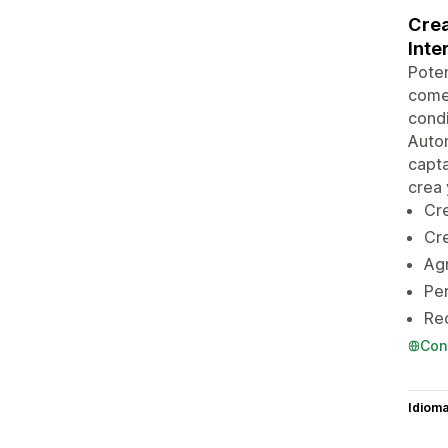
Crea
Inte
Poten
comen
condi
Autom
capta
crea 
Cre
Cre
Agr
Per
Rec
Con
Idiom