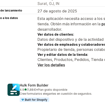
Surat, GJ, IN
 de lanzamiento
27 de agosto de 2025
 a los datos
Esta aplicación necesita acceso a los 
tienda. Obtén más información en la
po
desarrollador.
Ver datos de clientes:
Datos del dispositivo y de la actividad
Ver datos de empleados y colaboradore
Propietario de tienda, personas colab
Ver y editar datos de la tienda:
Clientes, Productos, Pedidos, Tienda 
Ver los detalles
Hulk Form Builder
de 5 estrellas
4.9
(1,884)
•
Plan gratis disponible
1884 reseñas en total
Cree formularios elegantes en cuestión de segundos.
Built for Shopify