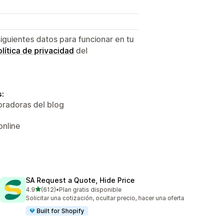
siguientes datos para funcionar en tu
lítica de privacidad
del
s:
oradoras del blog
online
SA Request a Quote, Hide Price
de 5 estrellas
4.9
(612)
•
Plan gratis disponible
612 reseñas en total
Solicitar una cotización, ocultar precio, hacer una oferta
Built for Shopify