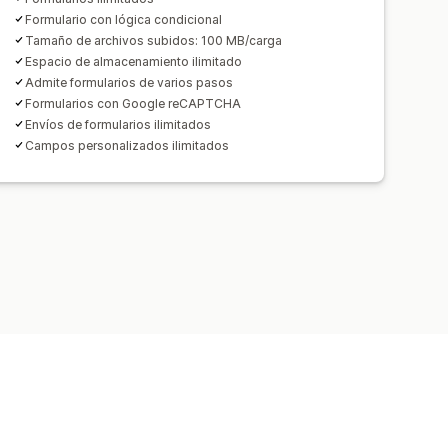
ol
Límites del formulario
Formulario con lógica condicional
Tamaño de archivos subidos: 100 MB/carga
ormes y estadísticas
CAPTCHA
Espacio de almacenamiento ilimitado
Admite formularios de varios pasos
Formularios con Google reCAPTCHA
Envíos de formularios ilimitados
Campos personalizados ilimitados