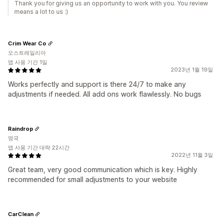
Thank you for giving us an opportunity to work with you. You review
means a lot to us :)
Crim Wear Co
오스트레일리아
앱 사용 기간 1일
2023년 1월 19일
Works perfectly and support is there 24/7 to make any
adjustments if needed. All add ons work flawlessly. No bugs
Raindrop
영국
앱 사용 기간 대략 22시간
2022년 11월 3일
Great team, very good communication which is key. Highly
recommended for small adjustments to your website
CarClean