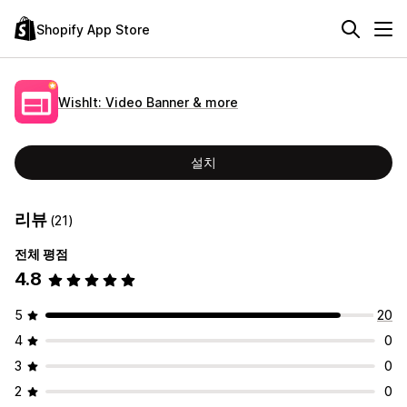
Shopify App Store
WishIt: Video Banner & more
설치
리뷰
(21)
전체 평점
4.8
5
20
4
0
3
0
2
0