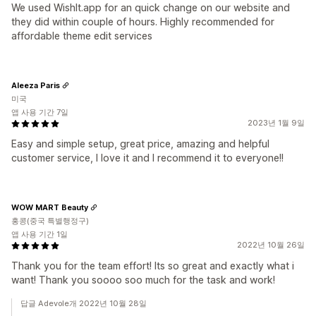
We used WishIt.app for an quick change on our website and
they did within couple of hours. Highly recommended for
affordable theme edit services
Aleeza Paris
미국
앱 사용 기간 7일
2023년 1월 9일
Easy and simple setup, great price, amazing and helpful
customer service, I love it and I recommend it to everyone!!
WOW MART Beauty
홍콩(중국 특별행정구)
앱 사용 기간 1일
2022년 10월 26일
Thank you for the team effort! Its so great and exactly what i
want! Thank you soooo soo much for the task and work!
답글 Adevole개 2022년 10월 28일