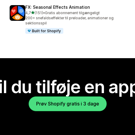
FX: Seasonal Effects Animation
ud af 5 stjerner
4,7
(151)
•
Gratis abonnement tilgængeligt
151 anmeldelser i alt
200+ snefaldseffekter til preloader, animationer og
sektionsspil
Built for Shopify
il du tilføje en ap
Prøv Shopify gratis i 3 dage