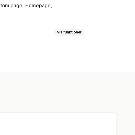
tom page
Homepage
Vis funktioner
aggrunde
Tilpassede animationer
ioner
Sidespecifikke effekter
illeder
Dynamisk på mobil
yber Monday)
Jul
Halloween
Nytår
Kampagner