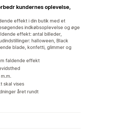
 Forbedr kundernes oplevelse,
dende effekt i din butik med et
ne besøgendes indkøbsoplevelse og øge
ldende effekt: antal billeder,
udindstillinger: halloween, Black
dende blade, konfetti, glimmer og
som faldende effekt
bevidsthed
e m.m.
t skal vises
ledninger året rundt