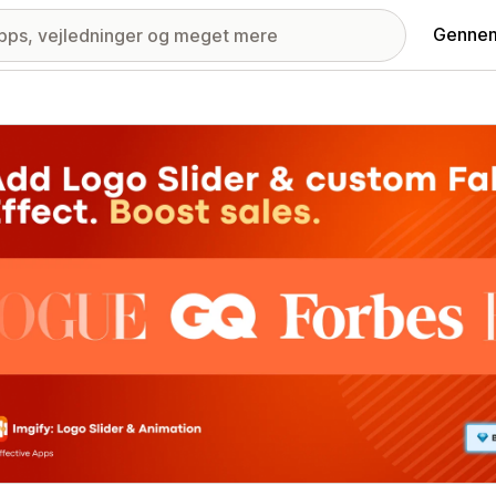
Gennem
ri med udvalgte billeder