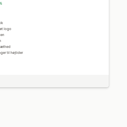
 %
tik
et logo
ten
n
 tæthed
ger til højtider