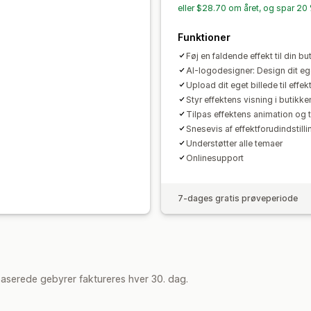
eller $28.70 om året, og spar 20
Funktioner
Føj en faldende effekt til din bu
AI-logodesigner: Design dit eg
Upload dit eget billede til effek
Styr effektens visning i butikke
Tilpas effektens animation og
Snesevis af effektforudindstillin
Understøtter alle temaer
Onlinesupport
7-dages gratis prøveperiode
aserede gebyrer faktureres hver 30. dag.