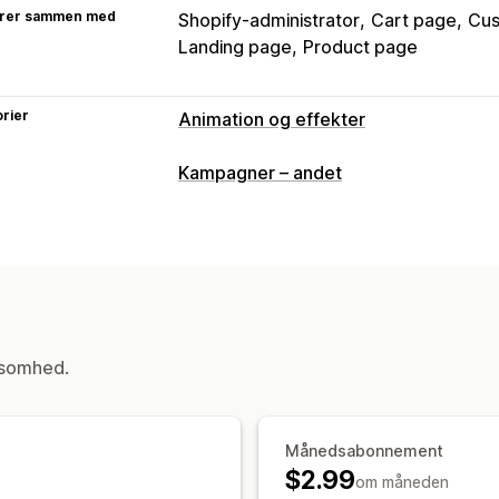
rer sammen med
Shopify-administrator
Cart page
Cus
Landing page
Product page
rier
Animation og effekter
Tilpasning
Kampagner – andet
3D-animationer
Animationsstyring
B
Faldende effekter
Interaktive animat
Farve
Størrelse
Hastighed
Ikoner
B
Sæsonbetonede begivenheder
Efterår
Black Friday (Black Friday/C
ksomhed.
Forår
Sommer
Valentinsdag
Vinter
Tilpassede begivenheder
Månedsabonnement
$2.99
om måneden