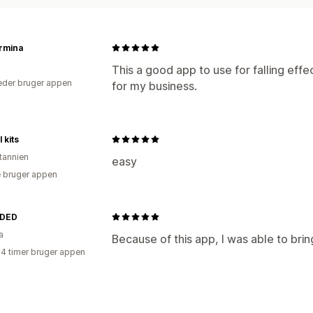
rmina
This a good app to use for falling effec
der bruger appen
for my business.
l kits
itannien
easy
 bruger appen
DED
a
Because of this app, I was able to bring
24 timer bruger appen