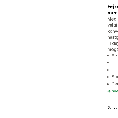
Føj 
mens
Med I
valgf
konve
hasti
Frida
mege
AI-
Til
Til
Spe
Der
Ind
Sprog