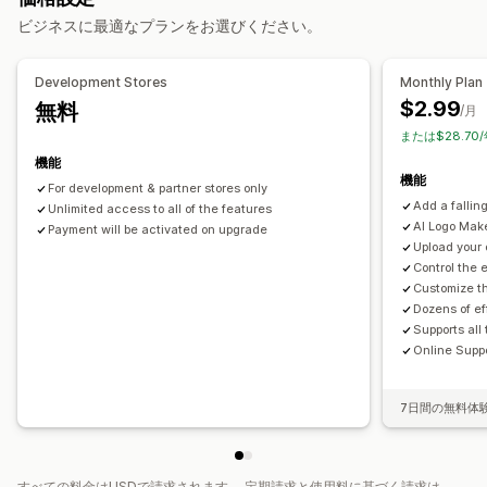
サイズ
スピード
アイコン
画像
モバイル対応
ビジネスに最適なプランをお選びください。
シーズンイベント
秋
ブラックフライデー (BFCM)
クリスマス
ハロウィン
新年
Development Stores
Monthly Plan
春
夏
バレンタインデー
冬
プロモーション
カスタムイベント
$2.99
無料
/月
または$28.70
機能
機能
For development & partner stores only
Add a falling
Unlimited access to all of the features
AI Logo Make
Payment will be activated on upgrade
Upload your 
Control the 
Customize th
Dozens of ef
Supports all
Online Supp
7日間の無料体
すべての料金はUSDで請求されます。 定期請求と使用料に基づく請求は、