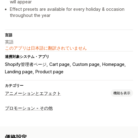
will appear
Effect presets are available for every holiday & occasion
throughout the year
言語
英語
このアプリは日本語に翻訳されていません
連携対象システム・アプリ
Shopify管理者ページ
Cart page
Custom page
Homepage
Landing page
Product page
カテゴリー
アニメーションとエフェクト
機能を表示
カスタマイズ
プロモーション - その他
3Dアニメーション
アニメーションコントロール
背景
カスタムアニメーション
フォーリングエフェクト
インタラクティブアニメーション
ページ固有エフェクト
色
価格設定