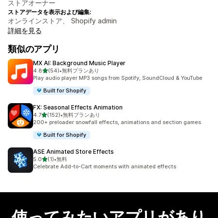
ストアオーナー
ストアデータを表示および編集:
オンラインストア、 Shopify admin
詳細を見る
類似のアプリ
MX AI: Background Music Player
5つ星中
4.8
(54)
•
無料プランあり
合計レビュー数：54件
Play audio player MP3 songs from Spotify, SoundCloud & YouTube
Built for Shopify
FX: Seasonal Effects Animation
5つ星中
4.7
(152)
•
無料プランあり
合計レビュー数：152件
200+ preloader snowfall effects, animations and section games
Built for Shopify
ASE Animated Store Effects
5つ星中
5.0
(1)
•
無料
合計レビュー数：1件
Celebrate Add-to-Cart moments with animated effects
使ってみたいアプリがあり