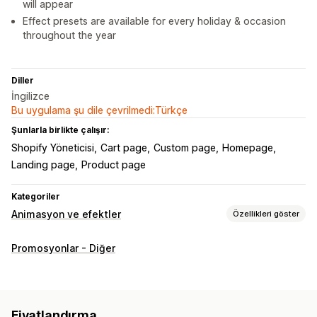
will appear
Effect presets are available for every holiday & occasion
throughout the year
Diller
İngilizce
Bu uygulama şu dile çevrilmedi:Türkçe
Şunlarla birlikte çalışır:
Shopify Yöneticisi
Cart page
Custom page
Homepage
Landing page
Product page
Kategoriler
Animasyon ve efektler
Özellikleri göster
Özelleştirme
Promosyonlar - Diğer
3B animasyonlar
Animasyon kontrolü
Arka planlar
Özel animasyonlar
Düşme efektleri
Etkileşimli analizler
Sayfaya özgü efektler
Renk
Beden
Hız
Simgeler
Fiyatlandırma