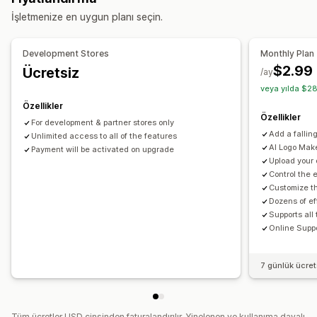
Görseller
Mobil duyarlı
İşletmenize en uygun planı seçin.
Sezona özel etkinlikler
Sonbahar
Black Friday (BFCM)
Noel
Cadılar bayramı
Development Stores
Monthly Plan
Yeni Yıl
İlkbahar
Yaz
Sevgililer Günü
Kış
Promosyonlar
$2.99
Ücretsiz
/ay
Özel etkinlikler
veya yılda $28
Özellikler
Özellikler
For development & partner stores only
Add a falling
Unlimited access to all of the features
AI Logo Make
Payment will be activated on upgrade
Upload your 
Control the 
Customize th
Dozens of ef
Supports all
Online Supp
7 günlük ücre
Tüm ücretler USD cinsinden faturalandırılır. Yinelenen ve kullanıma dayalı