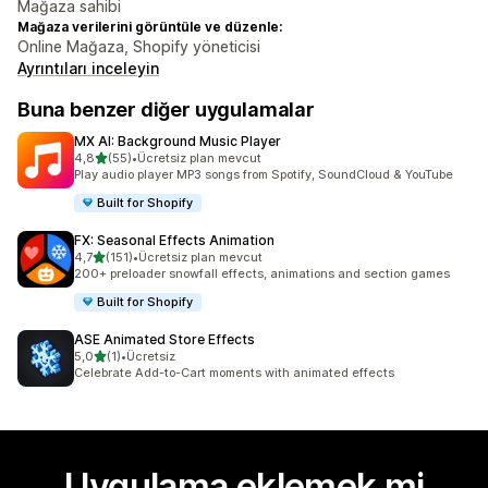
Mağaza sahibi
Mağaza verilerini görüntüle ve düzenle:
Online Mağaza, Shopify yöneticisi
Ayrıntıları inceleyin
Buna benzer diğer uygulamalar
MX AI: Background Music Player
5 yıldız üzerinden
4,8
(55)
•
Ücretsiz plan mevcut
toplam 55 değerlendirme
Play audio player MP3 songs from Spotify, SoundCloud & YouTube
Built for Shopify
FX: Seasonal Effects Animation
5 yıldız üzerinden
4,7
(151)
•
Ücretsiz plan mevcut
toplam 151 değerlendirme
200+ preloader snowfall effects, animations and section games
Built for Shopify
ASE Animated Store Effects
5 yıldız üzerinden
5,0
(1)
•
Ücretsiz
toplam 1 değerlendirme
Celebrate Add-to-Cart moments with animated effects
Uygulama eklemek mi