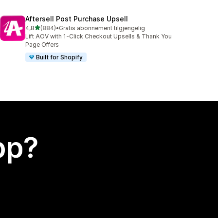
Aftersell Post Purchase Upsell
av 5 stjerner
4,8
(884)
•
Gratis abonnement tilgjengelig
Totalt 884 omtaler
Lift AOV with 1-Click Checkout Upsells & Thank You
Page Offers
Built for Shopify
app?