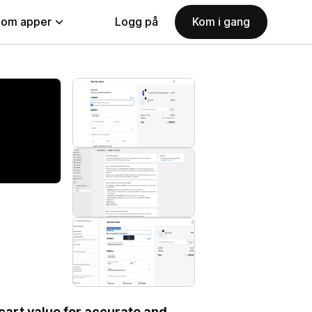
nom apper
Logg på
Kom i gang
cart value for accurate and