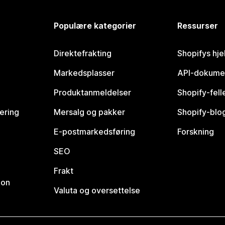
Populære kategorier
Ressurser
Direktefrakting
Shopifys hje
Markedsplasser
API-dokume
Produktanmeldelser
Shopify-fel
vering
Mersalg og pakker
Shopify-blo
E-postmarkedsføring
Forskning
SEO
Frakt
jon
Valuta og oversettelse