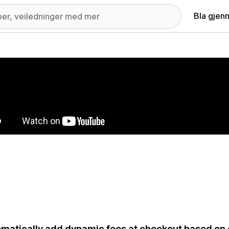
Bla gjen
ri med fremhevede bilder
matically add dynamic fees at checkout based on 