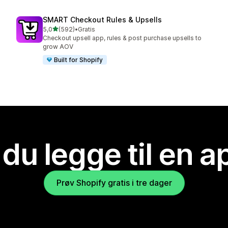
SMART Checkout Rules & Upsells
av 5 stjerner
5,0
(592)
•
Gratis
Totalt 592 omtaler
Checkout upsell app, rules & post purchase upsells to
grow AOV
Built for Shopify
 du legge til en 
Prøv Shopify gratis i tre dager