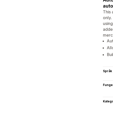
aut
This 
only.
using
added
merch
Aut
All
Bui
Språk
Funge
Katego