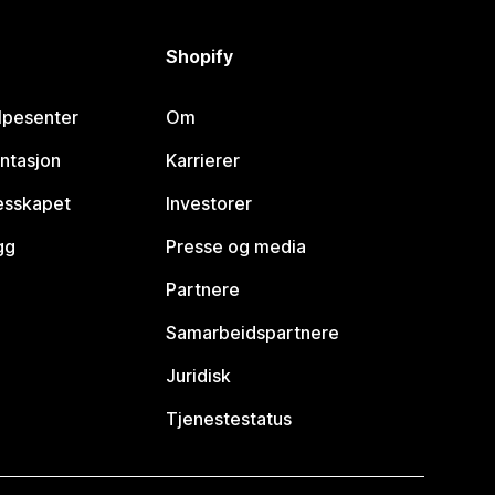
Shopify
lpesenter
Om
ntasjon
Karrierer
lesskapet
Investorer
gg
Presse og media
Partnere
Samarbeidspartnere
Juridisk
Tjenestestatus