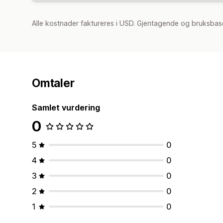
Alle kostnader faktureres i USD. Gjentagende og bruksbase
Omtaler
Samlet vurdering
0
5
0
4
0
3
0
2
0
1
0