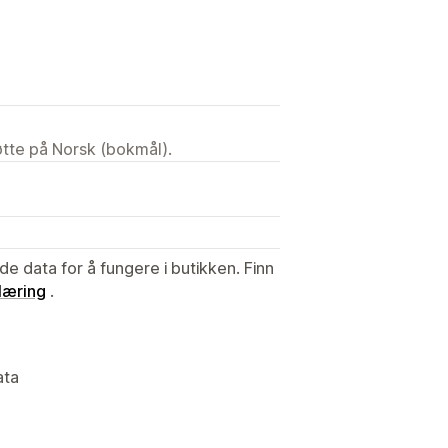
tøtte på Norsk (bokmål).
de data for å fungere i butikken. Finn
læring
.
ata