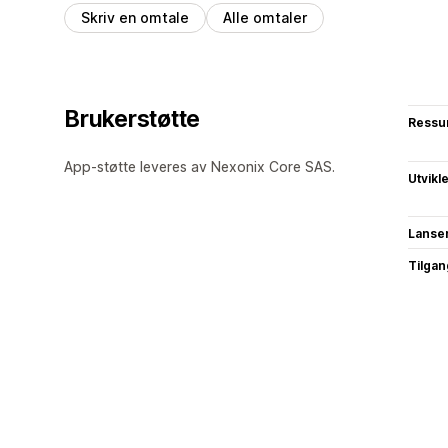
Skriv en omtale
Alle omtaler
Brukerstøtte
Ressu
App-støtte leveres av Nexonix Core SAS.
Utvikl
Lanse
Tilgang