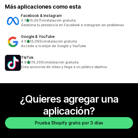
Más aplicaciones como esta
Facebook & Instagram
de 5 estrellas
3.7
(5,057)
•
Instalación gratuita
5057 reseñas en total
Gestiona tu presencia en Facebook e Instagram sin problemas
Google & YouTube
de 5 estrellas
4.5
(5,065)
•
Instalación gratuita
5065 reseñas en total
Accede a lo mejor de Google y YouTube
TikTok
de 5 estrellas
4.8
(15,330)
•
Instalación gratuita
15330 reseñas en total
Crea anuncios de vídeo y llega a un público objetivo
¿Quieres agregar una
aplicación?
Prueba Shopify gratis por 3 días