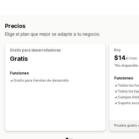
Colecciones
Clientes
Pedidos
Páginas
Productos
Blogs
Gestión de publicaciones
Variantes
Estándar
Booleanos
Colores
Fechas
Sincronización de productos
Publicaciones personalizadas
Dimensiones
Archivos
Imágenes
JSON
Texto
Números
Precios
Calificaciones
Referencias
URL
Elige el plan que mejor se adapte a tu negocio.
Herramientas de gestión
Importación y exportación masiva
Editor de metacampos
Gratis para desarrolladores
Pro
Múltiples idiomas
$14
Gratis
al mes
*No disponible
Funciones
Funciones
Gratis para tiendas de desarrollo
Todas las fu
Todos los ti
Campos ilim
Soporte exc
Prueba gratis 