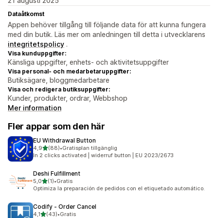
21 augusti 2025
Dataåtkomst
Appen behöver tillgång till följande data för att kunna fungera
med din butik. Läs mer om anledningen till detta i utvecklarens
integritetspolicy
.
Visa kunduppgifter:
Känsliga uppgifter, enhets- och aktivitetsuppgifter
Visa personal- och medarbetaruppgifter:
Butiksägare, bloggmedarbetare
Visa och redigera butiksuppgifter:
Kunder, produkter, ordrar, Webbshop
Mer information
Fler appar som den här
EU Withdrawal Button
av 5 stjärnor
4,9
(88)
•
Gratisplan tillgänglig
88 recensioner totalt
In 2 clicks activated | widerruf button | EU 2023/2673
Deshi Fulfillment
av 5 stjärnor
5,0
(1)
•
Gratis
1 recensioner totalt
Optimiza la preparación de pedidos con el etiquetado automático.
Codify ‑ Order Cancel
av 5 stjärnor
4,1
(43)
•
Gratis
43 recensioner totalt