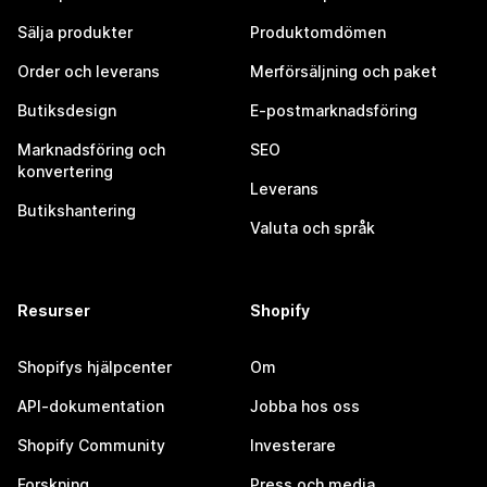
Sälja produkter
Produktomdömen
Order och leverans
Merförsäljning och paket
Butiksdesign
E-postmarknadsföring
Marknadsföring och
SEO
konvertering
Leverans
Butikshantering
Valuta och språk
Resurser
Shopify
Shopifys hjälpcenter
Om
API-dokumentation
Jobba hos oss
Shopify Community
Investerare
Forskning
Press och media