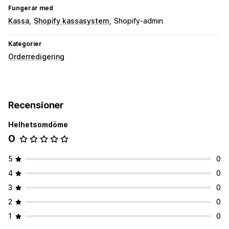
Fungerar med
Kassa
Shopify kassasystem
Shopify-admin
Kategorier
Orderredigering
Recensioner
Helhetsomdöme
0
5
0
4
0
3
0
2
0
1
0