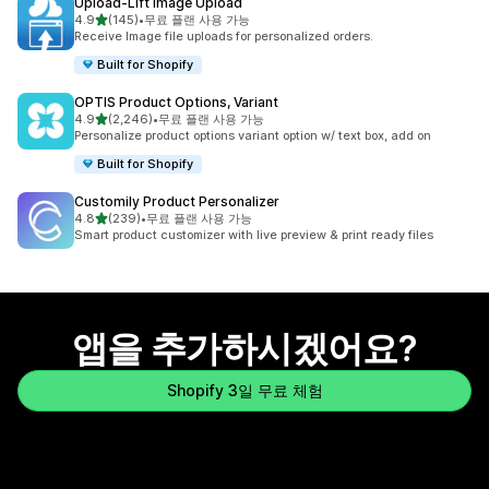
Upload‑Lift Image Upload
별 5개 중
4.9
(145)
•
무료 플랜 사용 가능
총 리뷰 145개
Receive Image file uploads for personalized orders.
Built for Shopify
OPTIS Product Options, Variant
별 5개 중
4.9
(2,246)
•
무료 플랜 사용 가능
총 리뷰 2246개
Personalize product options variant option w/ text box, add on
Built for Shopify
Customily Product Personalizer
별 5개 중
4.8
(239)
•
무료 플랜 사용 가능
총 리뷰 239개
Smart product customizer with live preview & print ready files
앱을 추가하시겠어요?
Shopify 3일 무료 체험