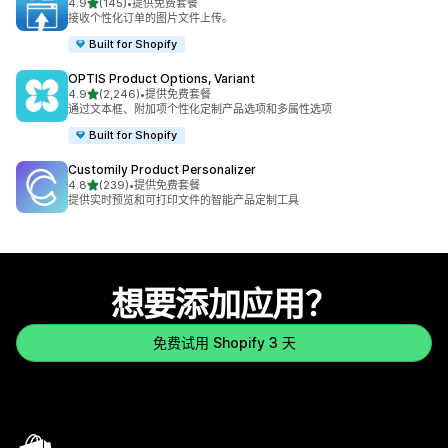
星（满分 5 星）
4.9
(145)
•
提供免费套餐
总共 145 条评论
接收个性化订单的图片文件上传。
Built for Shopify
OPTIS Product Options, Variant
星（满分 5 星）
4.9
(2,246)
•
提供免费套餐
总共 2246 条评论
通过文本框、附加项个性化定制产品选项和多属性选项
Built for Shopify
Customily Product Personalizer
星（满分 5 星）
4.8
(239)
•
提供免费套餐
总共 239 条评论
提供实时预览和可打印文件的智能产品定制工具
想要添加应用？
免费试用 Shopify 3 天