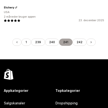
Etchery
USA
2 måneder bruger appen
23. december 2025
1
239
240
241
242
Appkategorier
Topkategorier
Salgskanaler
Dropshipping