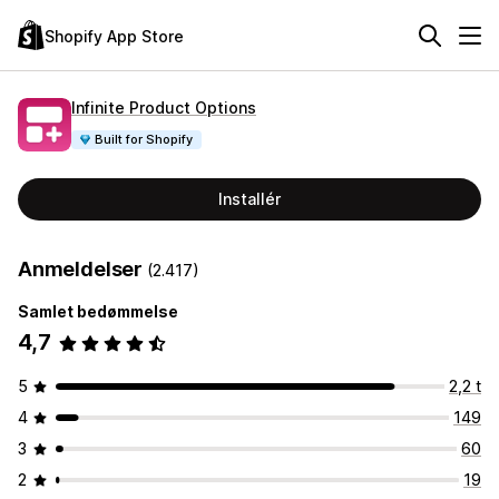
Shopify App Store
Infinite Product Options
Built for Shopify
Installér
Anmeldelser
(2.417)
Samlet bedømmelse
4,7
5
2,2 t
4
149
3
60
2
19