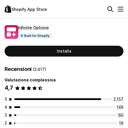
Shopify App Store
Infinite Options
Built for Shopify
Installa
Recensioni
(2.417)
Valutazione complessiva
4,7
5
2.157
4
149
3
60
2
19