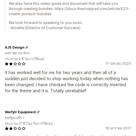
We also have this video guide and document that will take you
through creating bundles: https://docs.theshoppad.com/article/423-
create-product-bundles
We look forward to speaking to you soon,
-Annette (Director of Customer Success)
AJS Design
สหราชอาณาจักร
ประมาณ 2 ปี ในการใช้แอป
17 เมษายน 2020
It has worked well for me for two years and then all of a
sudden just decided to stop working today when nothing has
been changed; I have checked the code is correctly inserted
for the theme and it is. Totally unreliable!!
Warfytr Equipment
สหรัฐอเมริกา
ประมาณ 17 ชั่วโมง ในการใช้แอป
16 มกราคม 2017