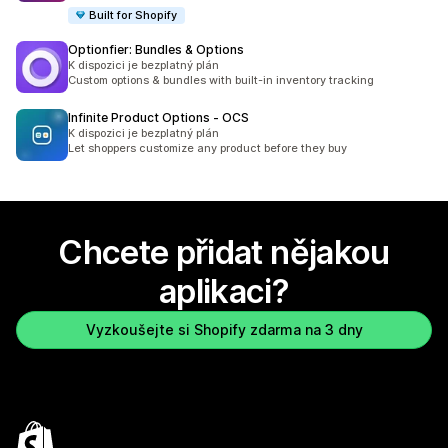
Built for Shopify
Optionfier: Bundles & Options
K dispozici je bezplatný plán
Custom options & bundles with built-in inventory tracking
Infinite Product Options ‑ OCS
K dispozici je bezplatný plán
Let shoppers customize any product before they buy
Chcete přidat nějakou
aplikaci?
Vyzkoušejte si Shopify zdarma na 3 dny