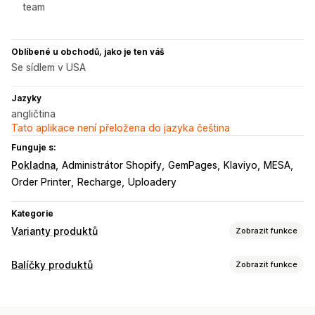
team
Oblíbené u obchodů, jako je ten váš
Se sídlem v USA
Jazyky
angličtina
Tato aplikace není přeložena do jazyka čeština
Funguje s:
Pokladna
Administrátor Shopify
GemPages
Klaviyo
MESA
Order Printer
Recharge
Uploadery
Kategorie
Varianty produktů
Zobrazit funkce
Přizpůsobení
Balíčky produktů
Zobrazit funkce
Zaškrtávací pole
Vzorníky
Podmíněná logika
Data
Typy balíčků
Rozměry
Rozevírací nabídky
Vícenásobný výběr
Čísla
Fixní balíčky
Vícenásobná balení
Balíčky Mix and Match