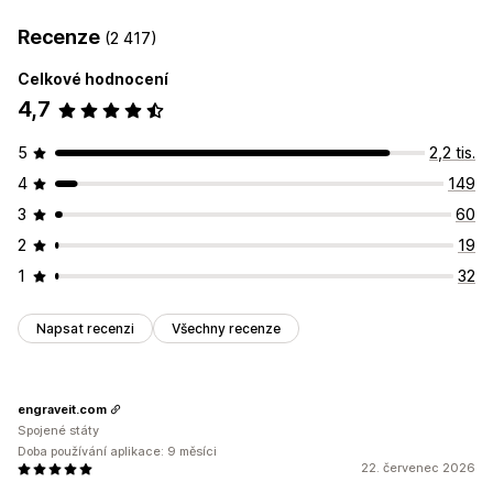
Recenze
(2 417)
Celkové hodnocení
4,7
5
2,2 tis.
4
149
3
60
2
19
1
32
Napsat recenzi
Všechny recenze
engraveit.com
Spojené státy
Doba používání aplikace: 9 měsíci
22. červenec 2026