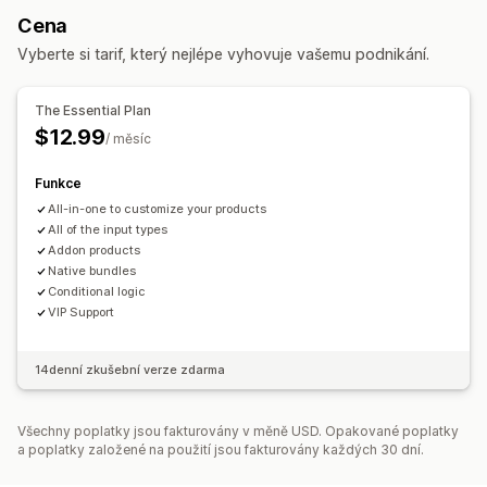
Přepínače
Vlastní text
Dárkové balení
Vlastní CSS
Cena
Balíčky variant
Balíčky s nekonečnými možnostmi
Vlastní HTML
Náhled
Import a export
Zobrazení variant
Vyberte si tarif, který nejlépe vyhovuje vašemu podnikání.
Vytvoření balení
Dárková balení
Mystery boxy
Nacenění
Balení se vzorky
Upsellingové balíčky
Podmíněné nacenění
Vlastní nacenění
The Essential Plan
Cross-sellingové balíčky
Související produkty
Dynamické nacenění
Možnosti slev
Doplňky
$12.99
/ měsíc
Digitální produkty
Fyzické produkty
Vlastní balíčky
Variantní příplatky
Poplatky za nastavení
Ceny, které můžete nastavit
Funkce
Prémiové příplatky
Pevné nacenění
All-in-one to customize your products
Slevy
Paušální slevy
Procentuální slevy
All of the input types
Slevy na košík
Dynamické nacenění
Vlastní nacenění
Addon products
Native bundles
Conditional logic
VIP Support
14denní zkušební verze zdarma
Všechny poplatky jsou fakturovány v měně USD. Opakované poplatky
a poplatky založené na použití jsou fakturovány každých 30 dní.