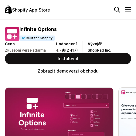
Shopify App Store
Infinite Options
Built for Shopify
Cena
Hodnocení
Vývojář
Zkušební verze zdarma
4,7
(2 417)
ShopPad Inc.
Instalovat
Zobrazit demoverzi obchodu