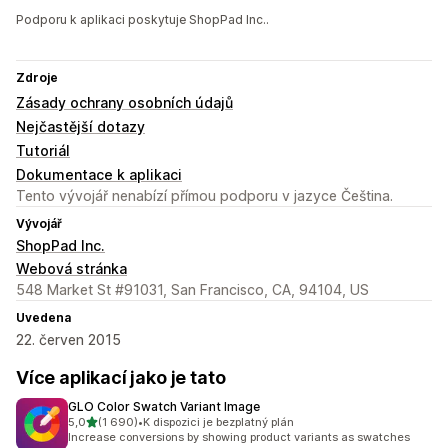
Podporu k aplikaci poskytuje ShopPad Inc..
Zdroje
Zásady ochrany osobních údajů
Nejčastější dotazy
Tutoriál
Dokumentace k aplikaci
Tento vývojář nenabízí přímou podporu v jazyce Čeština.
Vývojář
ShopPad Inc.
Webová stránka
548 Market St #91031, San Francisco, CA, 94104, US
Uvedena
22. červen 2015
Více aplikací jako je tato
GLO Color Swatch Variant Image
z 5 hvězd
5,0
(1 690)
•
K dispozici je bezplatný plán
Celkový počet recenzí: 1690
Increase conversions by showing product variants as swatches