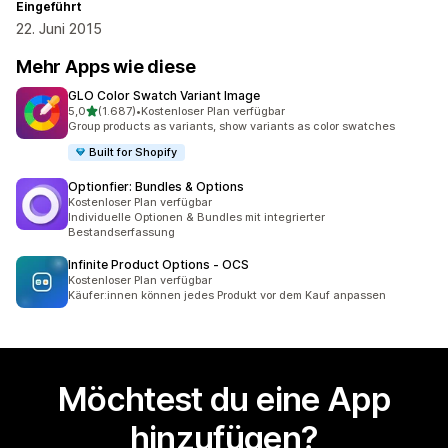
Eingeführt
22. Juni 2015
Mehr Apps wie diese
GLO Color Swatch Variant Image
von 5 Sternen
5,0
(1.687)
•
Kostenloser Plan verfügbar
1687 Rezensionen insgesamt
Group products as variants, show variants as color swatches
Built for Shopify
Optionfier: Bundles & Options
Kostenloser Plan verfügbar
Individuelle Optionen & Bundles mit integrierter
Bestandserfassung
Infinite Product Options ‑ OCS
Kostenloser Plan verfügbar
Käufer:innen können jedes Produkt vor dem Kauf anpassen
Möchtest du eine App
hinzufügen?