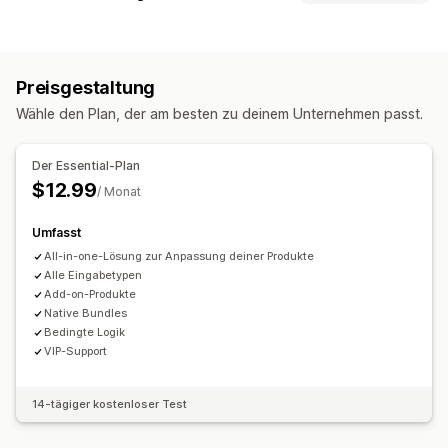
Kontrollkästchen
Farbfelder
Bedingte Logik
Daten
Bundle-Typen
Dimensionen
Dropdowns
Mehrfachauswahl
Nummern
Feste Bundles
Multipacks
Mix-and-Match-Bundles
Optionsschaltflächen
Benutzerdefinierter Text
Preisgestaltung
Varianten-Bundles
Geschenkverpackung
Benutzerdefinierte CSS
Wähle den Plan, der am besten zu deinem Unternehmen passt.
Bundles mit unendlich vielen Möglichkeiten
Benutzerdefiniertes HTML
Vorschau
Import und Export
Zusammenstellen einer Box
Geschenkboxen
Variantenanzeige
Der Essential-Plan
Mystery-Boxen
Probepackungen
Upselling-Bundles
Preisgestaltung
$12.99
/ Monat
Cross-Selling-Bundles
Ähnliche Produkte
Bedingte Preisgestaltung
Individuelle Preise
Digitale Produkte
Physische Produkte
Umfasst
Dynamische Preise
Rabattoptionen
Add-ons
Individuelle Bundles
All-in-one-Lösung zur Anpassung deiner Produkte
Variantenaufschläge
Einrichtungsgebühren
Alle Eingabetypen
Die Preise kannst du festlegen
Prämienaufschläge
Add-on-Produkte
Feste Preisgestaltung
Rabatte
Pauschalrabatte
Native Bundles
Bedingte Logik
Prozentuale Rabatte
Warenkorbrabatte
VIP-Support
Dynamische Preise
Individuelle Preise
14-tägiger kostenloser Test