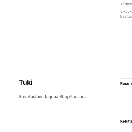
Yhdysv
5 kuuk
käyttö
Tuki
Resurs
Sovellustuen tarjoaa ShopPad Inc..
Kehitt