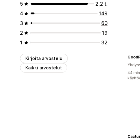
5
2,2 t.
4
149
3
60
2
19
1
32
GoodR
Kirjoita arvostelu
Yhdysv
Kaikki arvostelut
44 min
käyttö
Cactus