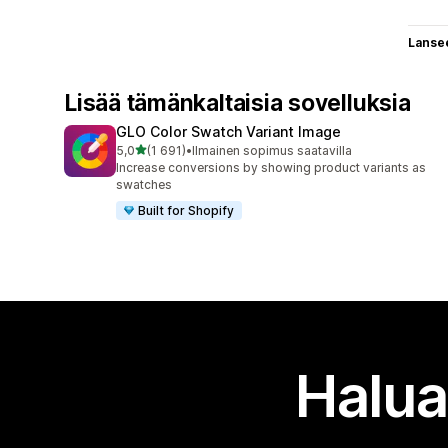
Lanse
Lisää tämänkaltaisia sovelluksia
GLO Color Swatch Variant Image
/ 5 tähteä
5,0
(1 691)
•
Ilmainen sopimus saatavilla
1691 arvostelua yhteensä
Increase conversions by showing product variants as
swatches
Built for Shopify
Halua