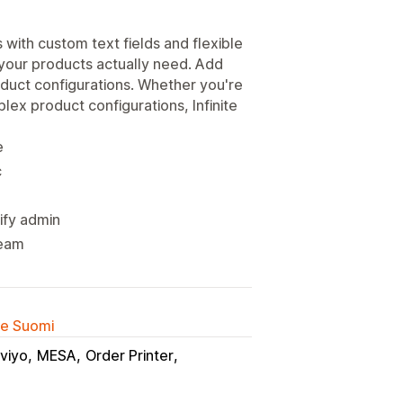
with custom text fields and flexible
s your products actually need. Add
oduct configurations. Whether you're
ex product configurations, Infinite
e
c
ify admin
team
lle Suomi
aviyo
MESA
Order Printer