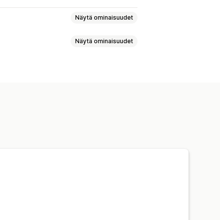
Näytä ominaisuudet
Näytä ominaisuudet
ogiikka
Päivämäärät
Mitat
linta
Numerot
Valintapainikkeet
t
Sekoita ja yhdistä -paketit
Mukautettu CSS-koodi
etit
Kokoa laatikko
Lahjalaatikot
Tuonti ja vienti
yyntipaketit
Ristiinmyyntipaketit
eet
Fyysiset tuotteet
noittelu
Dynaaminen hinnoittelu
kohtaiset lisämaksut
eät alennukset
Prosenttialennukset
lu
Mukautettu hinnoittelu