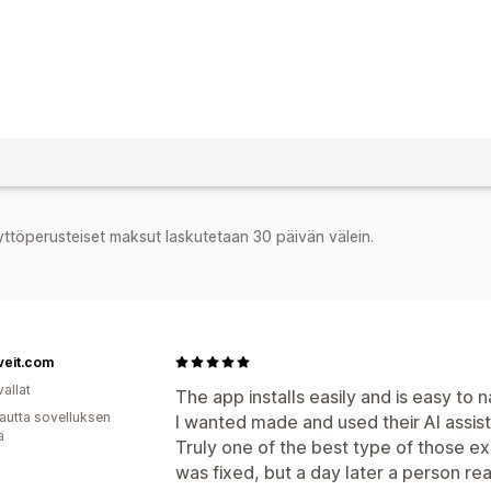
yttöperusteiset maksut laskutetaan 30 päivän välein.
veit.com
allat
The app installs easily and is easy to
autta sovelluksen
I wanted made and used their AI assist
ä
Truly one of the best type of those e
was fixed, but a day later a person r