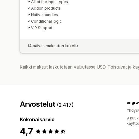
All of the input types
Addon products
Native bundles
Conditional logic
VIP Support
14 päivän maksuton kokeilu
Kaikki maksut laskutetaan valuutassa USD. Toistuvat ja kä
Arvostelut
engra
(2 417)
Yhdysv
9 kuuk
Kokonaisarvio
käyttö
4,7