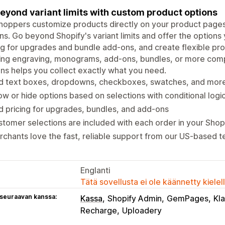
eyond variant limits with custom product options
hoppers customize products directly on your product pages 
ns. Go beyond Shopify's variant limits and offer the option
ng for upgrades and bundle add-ons, and create flexible pr
ing engraving, monograms, add-ons, bundles, or more compl
ns helps you collect exactly what you need.
d text boxes, dropdowns, checkboxes, swatches, and mor
w or hide options based on selections with conditional logi
 pricing for upgrades, bundles, and add-ons
tomer selections are included with each order in your Shop
chants love the fast, reliable support from our US-based 
Englanti
Tätä sovellusta ei ole käännetty kiele
 seuraavan kanssa:
Kassa
Shopify Admin
GemPages
Kl
Recharge
Uploadery