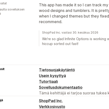
allat
This app has made it so I can track my
autta sovelluksen
wood designs and tumblers. It is pretty 
ä
when I changed themes but they fixed 
recommend.
ShopPad Inc. vastasi 30. kesäkuu 2026
We're so glad Infinite Options is working
hiccup sorted out fast!
sit
Tietosuojakäytäntö
Usein kysyttyä
Tutortiaali
Sovellusdokumentaatio
Tämä kehittäjä ei tarjoa suoraa tukea k
äjä
ShopPad Inc.
Verkkosivusto