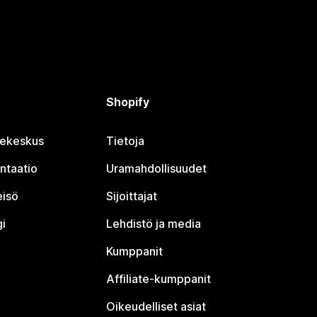
Shopify
jekeskus
Tietoja
ntaatio
Uramahdollisuudet
eisö
Sijoittajat
i
Lehdistö ja media
Kumppanit
Affiliate-kumppanit
Oikeudelliset asiat