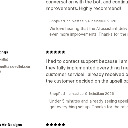
conversation with the bot, and conti
improvements. Highly recommend!
ShopPad Inc. vastasi 24. heinäkuu 2026
We love hearing that the AI assistant deli
even more improvements. Thanks for the
ings
allat
I had to contact support because I am
uuttia sovelluksen
they fully implemented everything I n
ä
customer service! I already received 
the customer decided on the upsell op
ShopPad Inc. vastasi 9. heinäkuu 2026
Under 5 minutes and already seeing upsell
get everything set up. Thanks for the rati
 Air Designs