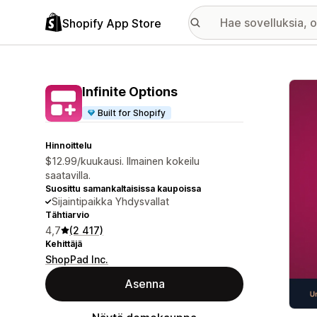
Shopify App Store
Esitt
Infinite Options
Built for Shopify
Hinnoittelu
$12.99/kuukausi. Ilmainen kokeilu
saatavilla.
Suosittu samankaltaisissa kaupoissa
Sijaintipaikka Yhdysvallat
Tähtiarvio
4,7
(2 417)
Kehittäjä
ShopPad Inc.
Asenna