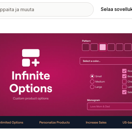
Selaa sovellu
elykuvagalleria