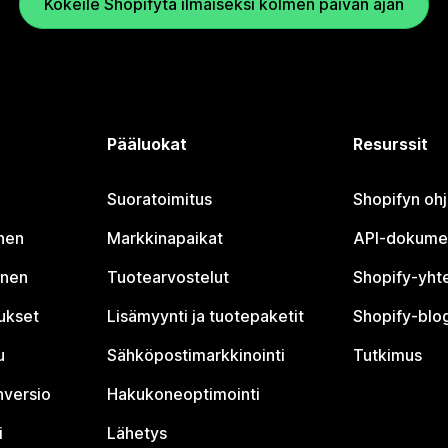
Kokeile Shopifyta ilmaiseksi kolmen päivän ajan
Pääluokat
Resurssit
Suoratoimitus
Shopifyn oh
nen
Markkinapaikat
API-dokume
inen
Tuotearvostelut
Shopify-yht
tukset
Lisämyynti ja tuotepaketit
Shopify-blog
u
Sähköpostimarkkinointi
Tutkimus
nversio
Hakukoneoptimointi
i
Lähetys