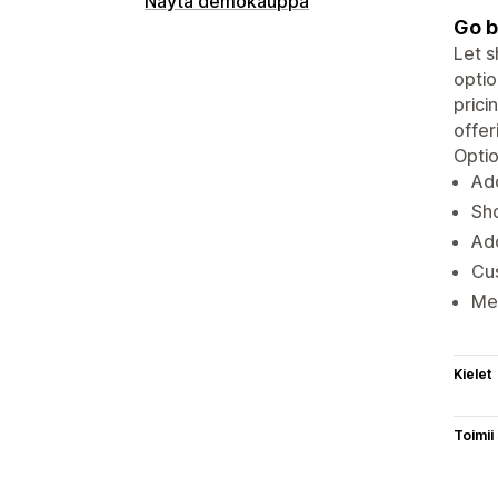
Näytä demokauppa
Go b
Let s
optio
prici
offer
Optio
Ad
Sho
Add
Cus
Mer
Kielet
Toimii