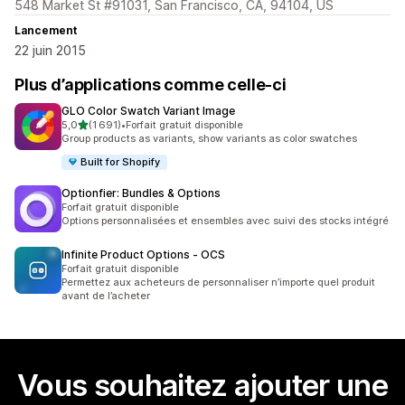
548 Market St #91031, San Francisco, CA, 94104, US
Lancement
22 juin 2015
Plus d’applications comme celle-ci
GLO Color Swatch Variant Image
étoile(s) sur 5
5,0
(1 691)
•
Forfait gratuit disponible
1691 avis au total
Group products as variants, show variants as color swatches
Built for Shopify
Optionfier: Bundles & Options
Forfait gratuit disponible
Options personnalisées et ensembles avec suivi des stocks intégré
Infinite Product Options ‑ OCS
Forfait gratuit disponible
Permettez aux acheteurs de personnaliser n’importe quel produit
avant de l’acheter
Vous souhaitez ajouter une