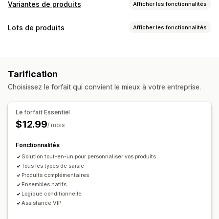
Variantes de produits
Afficher les fonctionnalités
Personnalisation
Lots de produits
Afficher les fonctionnalités
Cases à cocher
Échantillons
Logique conditionnelle
Types de lots
Dates
Dimensions
Menus déroulants
Sélection multiple
Lots fixes
Multipacks
Lots mixtes
Lots variés
Numéros
Boutons radio
Texte personnalisé
Tarification
Lots avec une infinité d’options
Préparer un colis
Emballage cadeau
CSS personnalisées
Choisissez le forfait qui convient le mieux à votre entreprise.
Boîtes cadeaux
Boîtes mystère
Packs d’échantillons
HTML personnalisé
Prévisualisation
Import et export
Lots de vente incitative
Lots de vente croisée
Affichage des variantes
Le forfait Essentiel
Produits associés
Produits numériques
Tarification
$12.99
/ mois
Produits physiques
Lots personnalisés
Tarification conditionnelle
Tarification personnalisée
Tarification que vous pouvez définir
Fonctionnalités
Tarification dynamique
Options de réductions
Tarification fixe
Solution tout-en-un pour personnaliser vos produits
Réductions
Réductions forfaitaires
Compléments
Suppléments par variante
Tous les types de saisie
Réductions en pourcentage
Réductions sur le panier
Frais de configuration
Suppléments premium
Produits complémentaires
Tarification dynamique
Tarification personnalisée
Ensembles natifs
Logique conditionnelle
Assistance VIP