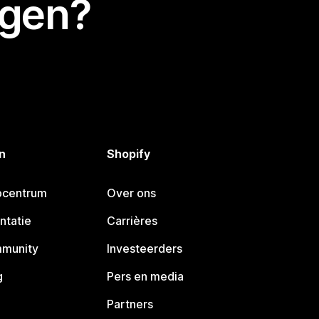
egen?
n
Shopify
pcentrum
Over ons
ntatie
Carrières
mmunity
Investeerders
g
Pers en media
Partners