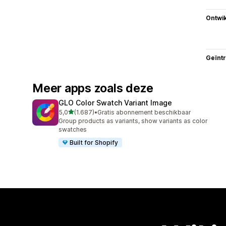
Ontwik
Geïnt
Meer apps zoals deze
GLO Color Swatch Variant Image
van 5 sterren
5,0
(1.687)
•
Gratis abonnement beschikbaar
1687 recensies in totaal
Group products as variants, show variants as color
swatches
Built for Shopify