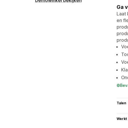
Demowinkel bekijken
Ga v
Laat
en fl
produ
prod
produ
Voe
Too
Voe
Kla
On
Bev
Talen
Werkt