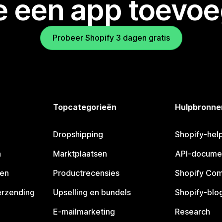
je een app toevo
Probeer Shopify 3 dagen gratis
Topcategorieën
Hulpbronne
Dropshipping
Shopify-hel
n
Marktplaatsen
API-docume
pen
Productrecensies
Shopify Co
erzending
Upselling en bundels
Shopify-blo
E-mailmarketing
Research