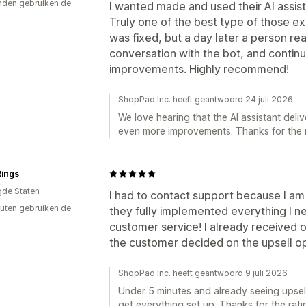
den gebruiken de
I wanted made and used their AI assist
Truly one of the best type of those e
was fixed, but a day later a person r
conversation with the bot, and conti
improvements. Highly recommend!
ShopPad Inc. heeft geantwoord 24 juli 2026
We love hearing that the AI assistant deli
even more improvements. Thanks for the
ings
gde Staten
I had to contact support because I am
uten gebruiken de
they fully implemented everything I n
customer service! I already received 
the customer decided on the upsell op
ShopPad Inc. heeft geantwoord 9 juli 2026
Under 5 minutes and already seeing upsell
get everything set up. Thanks for the rati