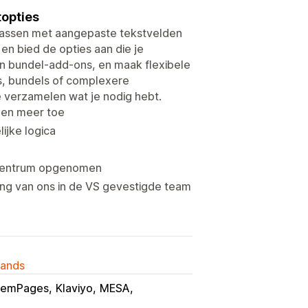
topties
npassen met aangepaste tekstvelden
 en bied de opties aan die je
n bundel-add-ons, en maak flexibele
s, bundels of complexere
te verzamelen wat je nodig hebt.
n en meer toe
ijke logica
ercentrum opgenomen
ng van ons in de VS gevestigde team
lands
emPages
Klaviyo
MESA