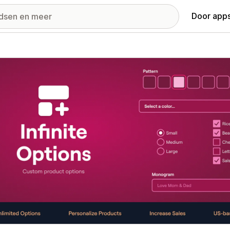
Door apps
ij met uitgelichte afbeeldingen