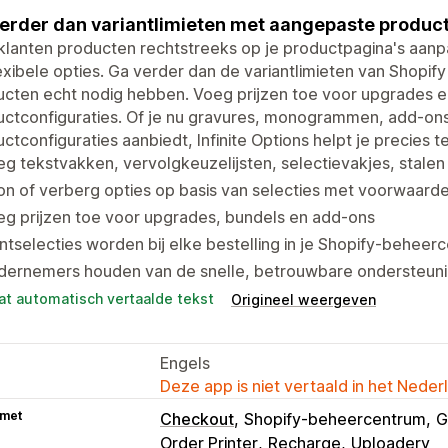
erder dan variantlimieten met aangepaste produc
 klanten producten rechtstreeks op je productpagina's aa
exibele opties. Ga verder dan de variantlimieten van Shopify
cten echt nodig hebben. Voeg prijzen toe voor upgrades e
uctconfiguraties. Of je nu gravures, monogrammen, add-on
ctconfiguraties aanbiedt, Infinite Options helpt je precies 
g tekstvakken, vervolgkeuzelijsten, selectievakjes, stale
n of verberg opties op basis van selecties met voorwaardel
g prijzen toe voor upgrades, bundels en add-ons
ntselecties worden bij elke bestelling in je Shopify-behe
dernemers houden van de snelle, betrouwbare ondersteuni
at automatisch vertaalde tekst
Origineel weergeven
Engels
Deze app is niet vertaald in het Neder
 met
Checkout
Shopify-beheercentrum
G
Order Printer
Recharge
Uploadery