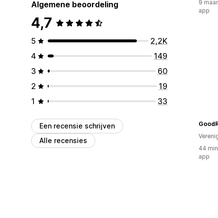
9 maan
Algemene beoordeling
app
4,7
5
2,2K
4
149
3
60
2
19
1
33
GoodR
Een recensie schrijven
Vereni
Alle recensies
44 min
app