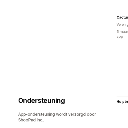
Cactus
Vereni
5 maan
app
Ondersteuning
Hulpb
App-ondersteuning wordt verzorgd door
ShopPad Inc..