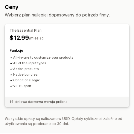
Przyciski opcji
Niestandardowy tekst
Ceny
Pakiet wariantów
Pakiety nieskończonych opcji
Opakowanie prezentu
Niestandardowy CSS
Wybierz plan najlepiej dopasowany do potrzeb firmy.
Stwórz pudełko
Pudełka na prezenty
Tajemnicze pudełka
Niestandardowy HTML
Podgląd
Import i eksport
Pakiety próbek
Pakiety droższych produktów
Wyświetlanie wariantów
The Essential Plan
Pakiety produktów dodatkowych
Powiązane produkty
Ceny
$12.99
/miesiąc
Produkty cyfrowe
Produkty fizyczne
Ceny warunkowe
Niestandardowe ceny
Ceny dynamiczne
Pakiety niestandardowe
Funkcje
Opcje rabatów
Dodatki add-on
Dopłaty do wariantów
Ceny, które można ustalić
All-in-one to customize your products
Opłaty konfiguracyjne
Dopłaty do wersji premium
All of the input types
Stałe ceny
Rabaty
Rabaty o stałej wartości
Addon products
Rabaty procentowe
Rabaty w koszyku
Ceny dynamiczne
Native bundles
Conditional logic
Niestandardowe ceny
VIP Support
14-dniowa darmowa wersja próbna
Wszystkie opłaty są naliczane w USD. Opłaty cykliczne i zależne od
użytkowania są pobierane co 30 dni.