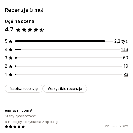
Recenzje
(2 416)
Ogólna ocena
4,7
5
2,2 tys.
4
149
3
60
2
19
1
33
Napisz recenzję
Wszystkie recenzje
engraveit.com
Stany Zjednoczone
9 miesięcy korzystania z aplikacji
22 lipiec 2026