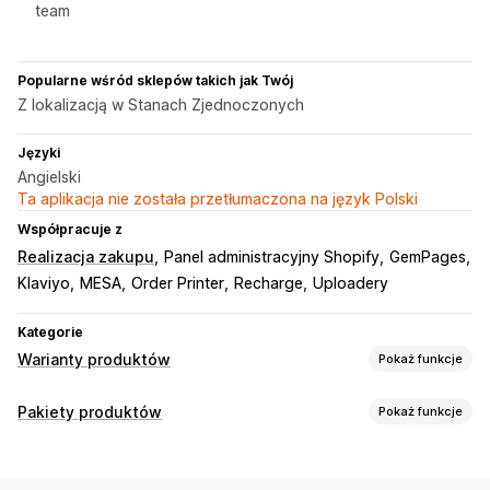
team
Popularne wśród sklepów takich jak Twój
Z lokalizacją w Stanach Zjednoczonych
Języki
Angielski
Ta aplikacja nie została przetłumaczona na język Polski
Współpracuje z
Realizacja zakupu
Panel administracyjny Shopify
GemPages
Klaviyo
MESA
Order Printer
Recharge
Uploadery
Kategorie
Warianty produktów
Pokaż funkcje
Dostosowanie
Pakiety produktów
Pokaż funkcje
Pola wyboru
Próbki
Logika warunkowa
Daty
Wymiary
Typy pakietów
Listy rozwijane
Wielokrotny wybór
Numery
Stałe pakiety
Wielopaki
Pakiety mieszane