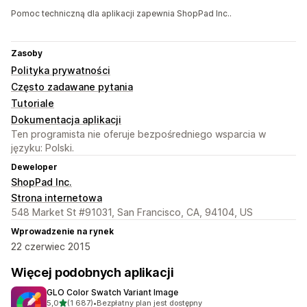
Pomoc techniczną dla aplikacji zapewnia ShopPad Inc..
Zasoby
Polityka prywatności
Często zadawane pytania
Tutoriale
Dokumentacja aplikacji
Ten programista nie oferuje bezpośredniego wsparcia w
języku: Polski.
Deweloper
ShopPad Inc.
Strona internetowa
548 Market St #91031, San Francisco, CA, 94104, US
Wprowadzenie na rynek
22 czerwiec 2015
Więcej podobnych aplikacji
GLO Color Swatch Variant Image
na 5 gwiazdek
5,0
(1 687)
•
Bezpłatny plan jest dostępny