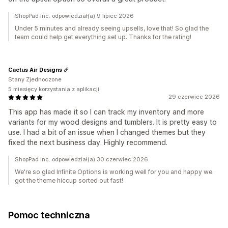
ShopPad Inc. odpowiedział(a) 9 lipiec 2026
Under 5 minutes and already seeing upsells, love that! So glad the
team could help get everything set up. Thanks for the rating!
Cactus Air Designs
Stany Zjednoczone
5 miesięcy korzystania z aplikacji
29 czerwiec 2026
This app has made it so I can track my inventory and more
variants for my wood designs and tumblers. It is pretty easy to
use. I had a bit of an issue when I changed themes but they
fixed the next business day. Highly recommend.
ShopPad Inc. odpowiedział(a) 30 czerwiec 2026
We're so glad Infinite Options is working well for you and happy we
got the theme hiccup sorted out fast!
Pomoc techniczna