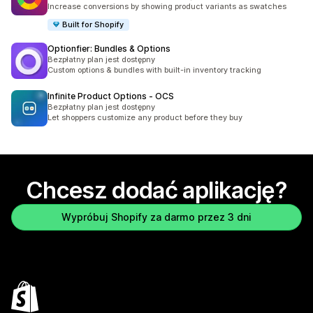
Łączna liczba recenzji: 1687
Increase conversions by showing product variants as swatches
Built for Shopify
Optionfier: Bundles & Options
Bezpłatny plan jest dostępny
Custom options & bundles with built-in inventory tracking
Infinite Product Options ‑ OCS
Bezpłatny plan jest dostępny
Let shoppers customize any product before they buy
Chcesz dodać aplikację?
Wypróbuj Shopify za darmo przez 3 dni