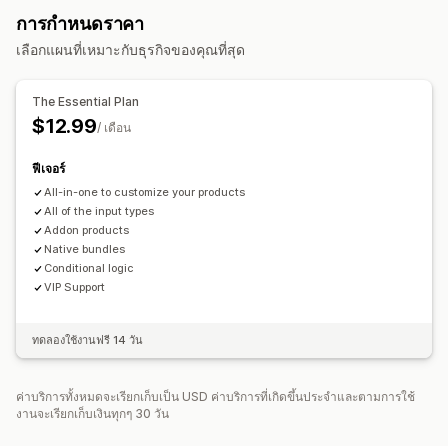
ข้อความที่กำหนดเอง
การห่อของขวัญ
CSS ที่กำหนดเอง
การกำหนดราคา
ชุดตัวเลือกที่ไม่มีที่สิ้นสุด
สร้างกล่อง
กล่องของขวัญ
กล่องปริศนา
HTML ที่กำหนดเอง
ตัวอย่าง
นำเข้าและส่งออก
การแสดงตัวแปร
เลือกแผนที่เหมาะกับธุรกิจของคุณที่สุด
แพ็คตัวอย่าง
ชุดการขายเพิ่ม
ชุดการเสนอสินค้าอื่นที่คล้ายกัน
การกำหนดราคา
สินค้าที่เกี่ยวข้อง
สินค้าดิจิทัล
สินค้าทางกายภาพ
ชุดที่กำหนดเอง
การกำหนดราคาตามสภาพสินค้า
การกำหนดราคาแบบกำหนดเอง
The Essential Plan
การกำหนดราคาที่ตั้งได้
การกำหนดราคาแบบไดนามิก
ตัวเลือกส่วนลด
ส่วนขยาย
$12.99
/ เดือน
การกำหนดราคาแบบคงที่
ส่วนลด
ส่วนลดแบบคงที่
ค่าบริการตัวเลือกสินค้า
ค่าบริการการตั้งค่า
เปอร์เซ็นต์ส่วนลด
ส่วนลดในตะกร้าสินค้า
ฟีเจอร์
การเติมเงินแบบพรีเมียม
การกำหนดราคาแบบไดนามิก
All-in-one to customize your products
การกำหนดราคาแบบกำหนดเอง
All of the input types
Addon products
Native bundles
Conditional logic
VIP Support
ทดลองใช้งานฟรี 14 วัน
ค่าบริการทั้งหมดจะเรียกเก็บเป็น USD ค่าบริการที่เกิดขึ้นประจำและตามการใช้
งานจะเรียกเก็บเงินทุกๆ 30 วัน