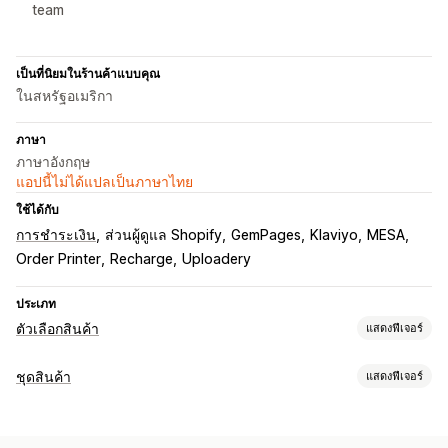
team
เป็นที่นิยมในร้านค้าแบบคุณ
ในสหรัฐอเมริกา
ภาษา
ภาษาอังกฤษ
แอปนี้ไม่ได้แปลเป็นภาษาไทย
ใช้ได้กับ
การชำระเงิน
ส่วนผู้ดูแล Shopify
GemPages
Klaviyo
MESA
Order Printer
Recharge
Uploadery
ประเภท
ตัวเลือกสินค้า
แสดงฟีเจอร์
การปรับแต่ง
ชุดสินค้า
แสดงฟีเจอร์
ช่องทำเครื่องหมาย
ตัวอย่าง
ตรรกะแบบมีเงื่อนไข
วันที่
ขนาด
ประเภทชุดสินค้า
ดรอปดาวน์
เลือกได้หลายรายการ
ตัวเลข
ปุ่มวิทยุ
ชุดรวมคงที่
มัลติแพค
ชุดรวมมิกซ์แอนด์แมทช์
ชุดตัวเลือกสินค้า