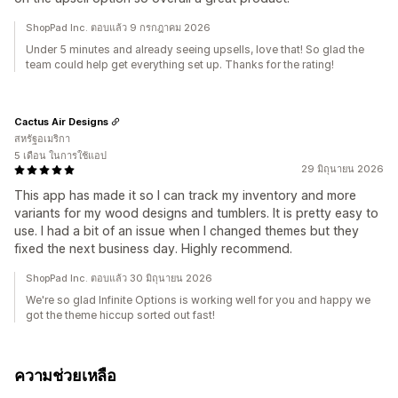
ShopPad Inc. ตอบแล้ว 9 กรกฎาคม 2026
Under 5 minutes and already seeing upsells, love that! So glad the
team could help get everything set up. Thanks for the rating!
Cactus Air Designs
สหรัฐอเมริกา
5 เดือน ในการใช้แอป
29 มิถุนายน 2026
This app has made it so I can track my inventory and more
variants for my wood designs and tumblers. It is pretty easy to
use. I had a bit of an issue when I changed themes but they
fixed the next business day. Highly recommend.
ShopPad Inc. ตอบแล้ว 30 มิถุนายน 2026
We're so glad Infinite Options is working well for you and happy we
got the theme hiccup sorted out fast!
ความช่วยเหลือ