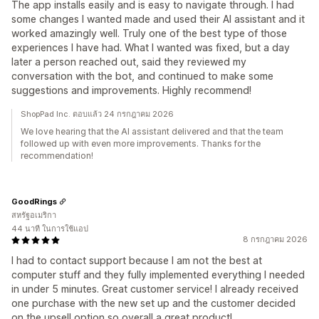
The app installs easily and is easy to navigate through. I had
some changes I wanted made and used their AI assistant and it
worked amazingly well. Truly one of the best type of those
experiences I have had. What I wanted was fixed, but a day
later a person reached out, said they reviewed my
conversation with the bot, and continued to make some
suggestions and improvements. Highly recommend!
ShopPad Inc. ตอบแล้ว 24 กรกฎาคม 2026
We love hearing that the AI assistant delivered and that the team
followed up with even more improvements. Thanks for the
recommendation!
GoodRings
สหรัฐอเมริกา
44 นาที ในการใช้แอป
8 กรกฎาคม 2026
I had to contact support because I am not the best at
computer stuff and they fully implemented everything I needed
in under 5 minutes. Great customer service! I already received
one purchase with the new set up and the customer decided
on the upsell option so overall a great product!