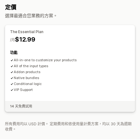
匯入和匯出
顯示子樣
定價
無限選項套裝組合
客製化組合
禮盒
驚喜組合
樣品包
定價
選擇最適合您業務的方案。
追加銷售套裝組合
交叉銷售套裝組合
相關商品
數位商品
條件定價
自訂定價
動態定價
折扣選項
附加元件
子類加價
實體商品
自訂套裝組合
設定收費
保費加價
The Essential Plan
可設定的定價
$12.99
/月
固定定價
折扣
固定折扣
百分比折扣
購物車折扣
動態定價
自訂定價
功能
All-in-one to customize your products
All of the input types
Addon products
Native bundles
Conditional logic
VIP Support
14 天免費試用
所有費用均以 USD 計價。 定期費用和依使用量計費方案，均以 30 天為週期
收費。