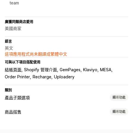
team
廣獲同類商店愛用
美國商家
語言
英文
這項應用程式尚未翻譯成繁體中文
可與以下項目搭配使用
結帳頁面
Shopify 管理介面
GemPages
Klaviyo
MESA
Order Printer
Recharge
Uploadery
類別
產品子類選項
顯示功能
自訂
商品搭售
顯示功能
核取方塊
色樣
條件邏輯
日期
尺寸
下拉式選單
多重選擇
套裝組合類型
數字
選項按鈕
自訂文字
禮品包裝
自訂 CSS
自訂 HTML
預覽
固定套裝
組合包
混搭套裝組合
子類套裝組合