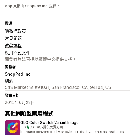
App 支援由 ShopPad Inc. 提供。
資源
隱私權政策
常見問題
教學課程
應用程式文件
開發者無法直接以繁體中文提供支援。
開發者
ShopPad Inc.
網站
548 Market St #91031, San Francisco, CA, 94104, US
發布日期
2015年6月22日
其他同類型應用程式
GLO Color Swatch Variant Image
滿分 5 顆星
5.0
(1,690)
•
提供免費方案
共有 1690 則評價
Increase conversions by showing product variants as swatches