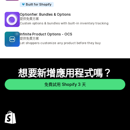
Built for Shopify
Optionfier: Bundles & Options
提供免費方案
Custom options & bundles with built-in inventory tracking
Infinite Product Options ‑ OCS
提供免費方案
Let shoppers customize any product before they buy
想要新增應用程式嗎？
免費試用 Shopify 3 天