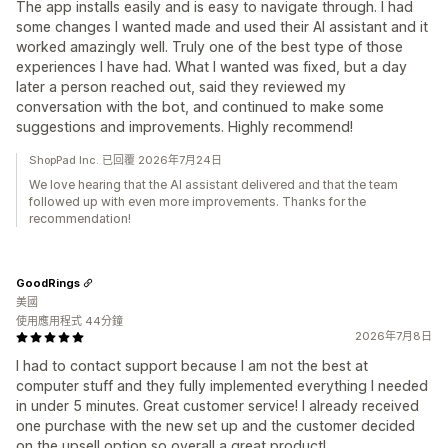
The app installs easily and is easy to navigate through. I had
some changes I wanted made and used their AI assistant and it
worked amazingly well. Truly one of the best type of those
experiences I have had. What I wanted was fixed, but a day
later a person reached out, said they reviewed my
conversation with the bot, and continued to make some
suggestions and improvements. Highly recommend!
ShopPad Inc. 已回覆 2026年7月24日
We love hearing that the AI assistant delivered and that the team
followed up with even more improvements. Thanks for the
recommendation!
GoodRings
美國
使用應用程式 44分鐘
2026年7月8日
I had to contact support because I am not the best at
computer stuff and they fully implemented everything I needed
in under 5 minutes. Great customer service! I already received
one purchase with the new set up and the customer decided
on the upsell option so overall a great product!