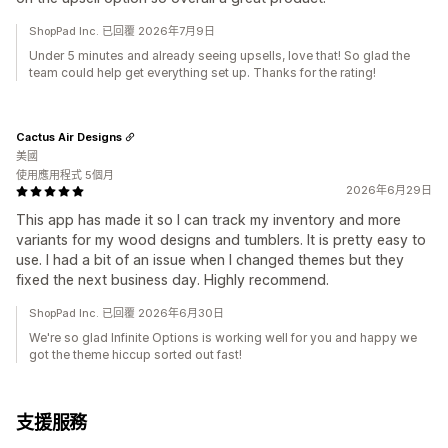
ShopPad Inc. 已回覆 2026年7月9日
Under 5 minutes and already seeing upsells, love that! So glad the
team could help get everything set up. Thanks for the rating!
Cactus Air Designs
美國
使用應用程式 5個月
2026年6月29日
This app has made it so I can track my inventory and more
variants for my wood designs and tumblers. It is pretty easy to
use. I had a bit of an issue when I changed themes but they
fixed the next business day. Highly recommend.
ShopPad Inc. 已回覆 2026年6月30日
We're so glad Infinite Options is working well for you and happy we
got the theme hiccup sorted out fast!
支援服務