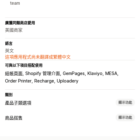
team
廣獲同類商店愛用
美國商家
語言
英文
這項應用程式尚未翻譯成繁體中文
可與以下項目搭配使用
結帳頁面
Shopify 管理介面
GemPages
Klaviyo
MESA
Order Printer
Recharge
Uploadery
類別
產品子類選項
顯示功能
自訂
商品搭售
顯示功能
核取方塊
色樣
條件邏輯
日期
尺寸
下拉式選單
多重選擇
套裝組合類型
數字
選項按鈕
自訂文字
禮品包裝
自訂 CSS
自訂 HTML
預覽
固定套裝
組合包
混搭套裝組合
子類套裝組合