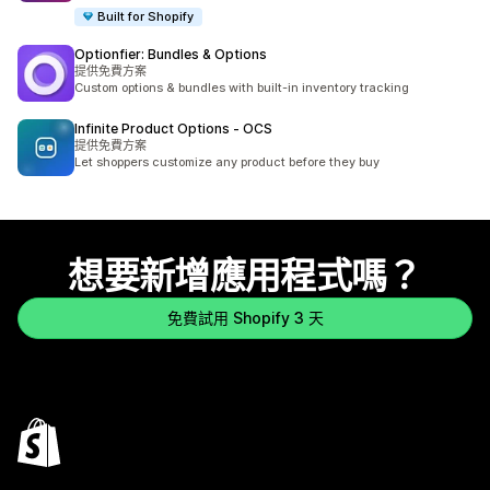
Built for Shopify
Optionfier: Bundles & Options
提供免費方案
Custom options & bundles with built-in inventory tracking
Infinite Product Options ‑ OCS
提供免費方案
Let shoppers customize any product before they buy
想要新增應用程式嗎？
免費試用 Shopify 3 天