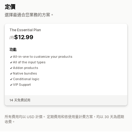
匯入和匯出
顯示子樣
定價
無限選項套裝組合
客製化組合
禮盒
驚喜組合
樣品包
定價
選擇最適合您業務的方案。
追加銷售套裝組合
交叉銷售套裝組合
相關商品
數位商品
條件定價
自訂定價
動態定價
折扣選項
附加元件
子類加價
實體商品
自訂套裝組合
設定收費
保費加價
The Essential Plan
可設定的定價
$12.99
/月
固定定價
折扣
固定折扣
百分比折扣
購物車折扣
動態定價
自訂定價
功能
All-in-one to customize your products
All of the input types
Addon products
Native bundles
Conditional logic
VIP Support
14 天免費試用
所有費用均以 USD 計價。 定期費用和依使用量計費方案，均以 30 天為週期
收費。