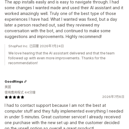
The app installs easily and is easy to navigate through. I had
some changes I wanted made and used their AI assistant and it
worked amazingly well. Truly one of the best type of those
experiences I have had. What I wanted was fixed, but a day
later a person reached out, said they reviewed my
conversation with the bot, and continued to make some
suggestions and improvements. Highly recommend!
ShopPad Inc. 已回覆 2026年7月24日
We love hearing that the AI assistant delivered and that the team
followed up with even more improvements. Thanks for the
recommendation!
GoodRings
美國
使用應用程式 44分鐘
2026年7月8日
I had to contact support because I am not the best at
computer stuff and they fully implemented everything I needed
in under 5 minutes. Great customer service! I already received
one purchase with the new set up and the customer decided
on the upsell option so overall a great product!