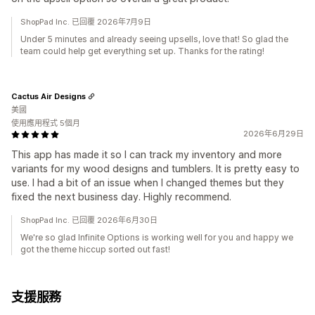
ShopPad Inc. 已回覆 2026年7月9日
Under 5 minutes and already seeing upsells, love that! So glad the
team could help get everything set up. Thanks for the rating!
Cactus Air Designs
美國
使用應用程式 5個月
2026年6月29日
This app has made it so I can track my inventory and more
variants for my wood designs and tumblers. It is pretty easy to
use. I had a bit of an issue when I changed themes but they
fixed the next business day. Highly recommend.
ShopPad Inc. 已回覆 2026年6月30日
We're so glad Infinite Options is working well for you and happy we
got the theme hiccup sorted out fast!
支援服務