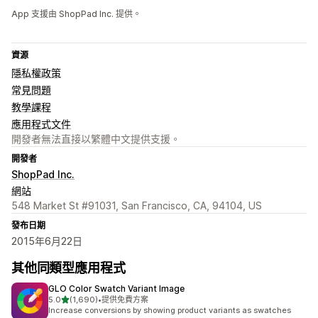
App 支援由 ShopPad Inc. 提供。
資源
隱私權政策
常見問題
教學課程
應用程式文件
開發者無法直接以繁體中文提供支援。
開發者
ShopPad Inc.
網站
548 Market St #91031, San Francisco, CA, 94104, US
發布日期
2015年6月22日
其他同類型應用程式
GLO Color Swatch Variant Image
滿分 5 顆星
5.0
(1,690)
•
提供免費方案
共有 1690 則評價
Increase conversions by showing product variants as swatches