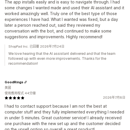
The app installs easily and is easy to navigate through. I had
some changes I wanted made and used their AI assistant and it
worked amazingly well. Truly one of the best type of those
experiences I have had. What I wanted was fixed, but a day
later a person reached out, said they reviewed my
conversation with the bot, and continued to make some
suggestions and improvements. Highly recommend!
ShopPad Inc. 已回覆 2026年7月24日
We love hearing that the AI assistant delivered and that the team
followed up with even more improvements. Thanks for the
recommendation!
GoodRings
美國
使用應用程式 44分鐘
2026年7月8日
I had to contact support because I am not the best at
computer stuff and they fully implemented everything I needed
in under 5 minutes. Great customer service! I already received
one purchase with the new set up and the customer decided
on the upsell option so overall a great product!