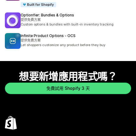
Built for Shopify
Optionfier: Bundles & Options
提供免費方案
Custom options & bundles with built-in inventory tracking
Infinite Product Options ‑ OCS
提供免費方案
Let shoppers customize any product before they buy
想要新增應用程式嗎？
免費試用 Shopify 3 天