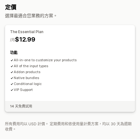
匯入和匯出
顯示子樣
定價
無限選項套裝組合
客製化組合
禮盒
驚喜組合
樣品包
定價
選擇最適合您業務的方案。
追加銷售套裝組合
交叉銷售套裝組合
相關商品
數位商品
條件定價
自訂定價
動態定價
折扣選項
附加元件
子類加價
實體商品
自訂套裝組合
設定收費
保費加價
The Essential Plan
可設定的定價
$12.99
/月
固定定價
折扣
固定折扣
百分比折扣
購物車折扣
動態定價
自訂定價
功能
All-in-one to customize your products
All of the input types
Addon products
Native bundles
Conditional logic
VIP Support
14 天免費試用
所有費用均以 USD 計價。 定期費用和依使用量計費方案，均以 30 天為週期
收費。