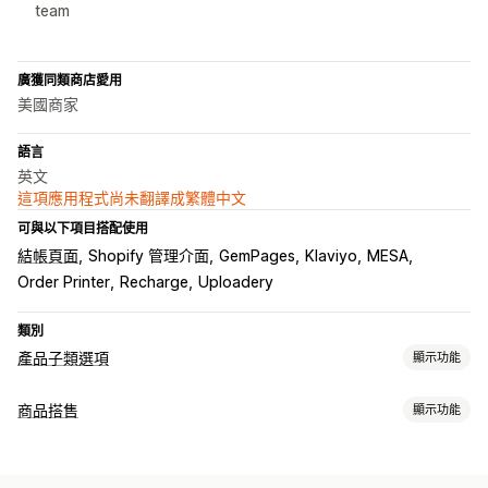
team
廣獲同類商店愛用
美國商家
語言
英文
這項應用程式尚未翻譯成繁體中文
可與以下項目搭配使用
結帳頁面
Shopify 管理介面
GemPages
Klaviyo
MESA
Order Printer
Recharge
Uploadery
類別
產品子類選項
顯示功能
自訂
商品搭售
顯示功能
核取方塊
色樣
條件邏輯
日期
尺寸
下拉式選單
多重選擇
套裝組合類型
數字
選項按鈕
自訂文字
禮品包裝
自訂 CSS
自訂 HTML
預覽
固定套裝
組合包
混搭套裝組合
子類套裝組合