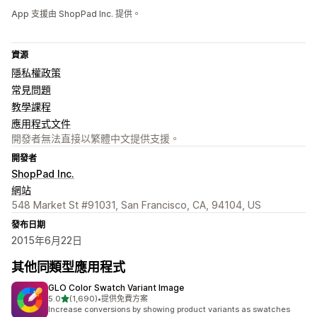
App 支援由 ShopPad Inc. 提供。
資源
隱私權政策
常見問題
教學課程
應用程式文件
開發者無法直接以繁體中文提供支援。
開發者
ShopPad Inc.
網站
548 Market St #91031, San Francisco, CA, 94104, US
發布日期
2015年6月22日
其他同類型應用程式
GLO Color Swatch Variant Image
滿分 5 顆星
5.0
(1,690)
•
提供免費方案
共有 1690 則評價
Increase conversions by showing product variants as swatches