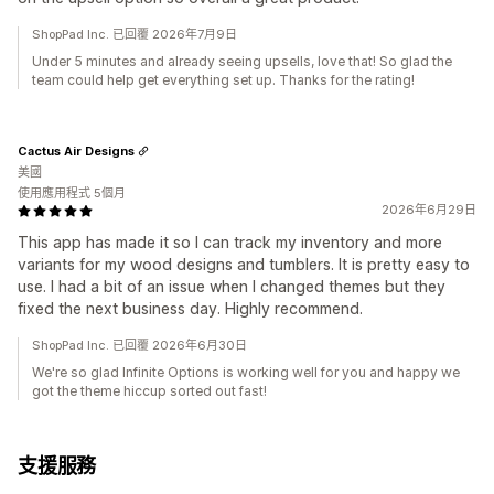
ShopPad Inc. 已回覆 2026年7月9日
Under 5 minutes and already seeing upsells, love that! So glad the
team could help get everything set up. Thanks for the rating!
Cactus Air Designs
美國
使用應用程式 5個月
2026年6月29日
This app has made it so I can track my inventory and more
variants for my wood designs and tumblers. It is pretty easy to
use. I had a bit of an issue when I changed themes but they
fixed the next business day. Highly recommend.
ShopPad Inc. 已回覆 2026年6月30日
We're so glad Infinite Options is working well for you and happy we
got the theme hiccup sorted out fast!
支援服務