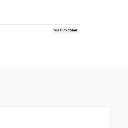
Vis funktioner
til ordre
Tilpassede regler
rmular
Filupload