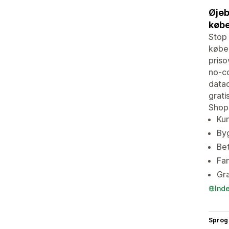
Øjeb
købe
Stop 
køber
priso
no-co
datao
grati
Shopi
Kun
Byg
Bet
Fan
Gra
Ind
Sprog