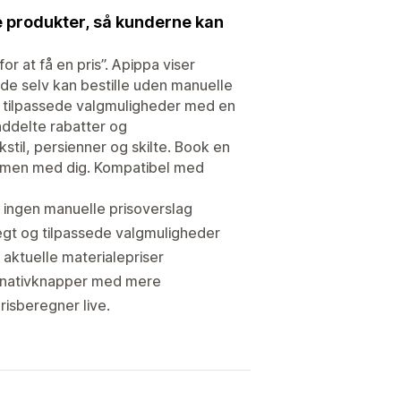
de produkter, så kunderne kan
r at få en pris”. Apippa viser
 de selv kan bestille uden manuelle
ler tilpassede valgmuligheder med en
nddelte rabatter og
kstil, persienner og skilte. Book en
sammen med dig. Kompatibel med
r, ingen manuelle prisoverslag
vægt og tilpassede valgmuligheder
l aktuelle materialepriser
ternativknapper med mere
risberegner live.