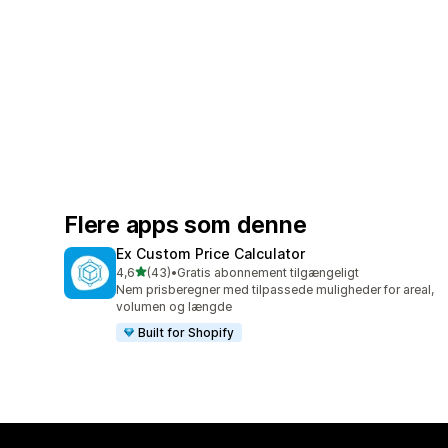
Flere apps som denne
Ex Custom Price Calculator
ud af 5 stjerner
4,6
(43)
•
Gratis abonnement tilgængeligt
43 anmeldelser i alt
Nem prisberegner med tilpassede muligheder for areal,
volumen og længde
Built for Shopify