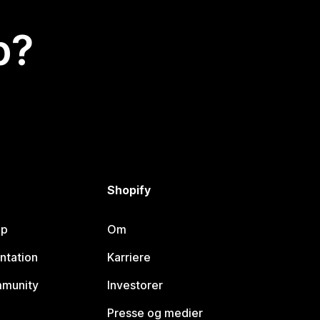
p?
Shopify
lp
Om
ntation
Karriere
mmunity
Investorer
Presse og medier