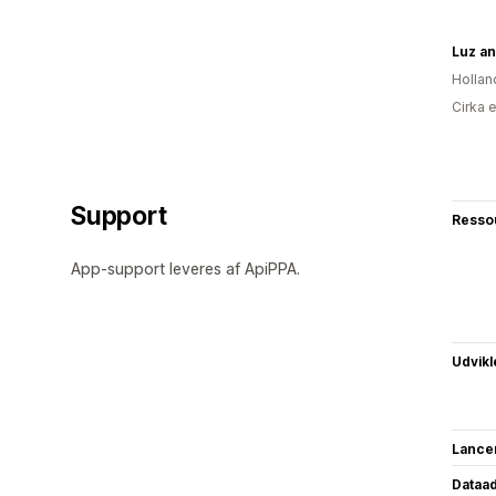
Luz a
Hollan
Cirka 
Support
Resso
App-support leveres af ApiPPA.
Udvikl
Lance
Dataa