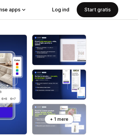
se apps
Log ind
Start gratis
+ 1 mere