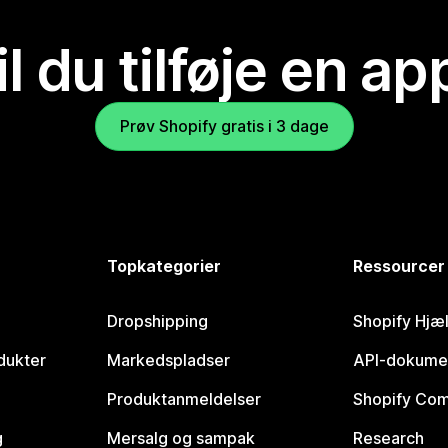
il du tilføje en ap
Prøv Shopify gratis i 3 dage
Topkategorier
Ressourcer
Dropshipping
Shopify Hjæ
dukter
Markedspladser
API-dokume
Produktanmeldelser
Shopify Co
g
Mersalg og sampak
Research