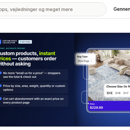
Gennem
ri med udvalgte billeder