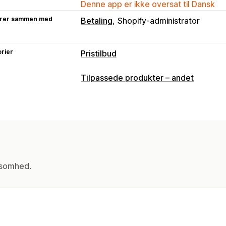
Denne app er ikke oversat til Dansk
rer sammen med
Betaling
Shopify-administrator
rier
Pristilbud
Prisregler
Tilpassede produkter – andet
Anmod om et tilbud
Konvertér tilbud 
Tilpasning
Tilpasset visning
Knapper
Tilbudsfo
Notifikationer
Tilbudsopdateringer
ksomhed.