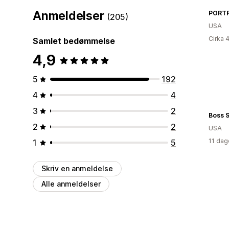
Anmeldelser
PORT
(205)
USA
Cirka 
Samlet bedømmelse
4,9
5
192
4
4
3
2
Boss S
2
2
USA
11 dag
1
5
Skriv en anmeldelse
Alle anmeldelser