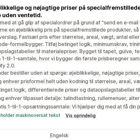
likkelige og nøjagtige priser på specialfremstille
 uden ventetid.
med at gå glip af specialordrer på grund af “send en e-mail fo
ne en øjeblikkelig pris på specialfremstillede produkter, så
verslag. Fastsæt pris efter størrelse, areal, vægt, antal el
de-formelbygger. Tilføj betinget logik, minimumskrav, trini
pslagstabeller til materialepriser. Bygget til tapet, gulve, te
s 1-til-1-samtale, hvor vi bygger din første prisberegner 
fy 2.0.
der bestiller uden at spørge: øjeblikkelige, nøjagtige prise
 enhver prisformel helt uden kodning til størrelse, areal, 
inget logik, differentierede priser og dataopslagstabeller ti
g enhver tilpasset detalje: talindtastning, rullemenuer, al
tis 1-til-1-opsætningssamtale: Vi hjælper dig med at få din p
eholder maskinoversat tekst
Vis oprindelig
Engelsk