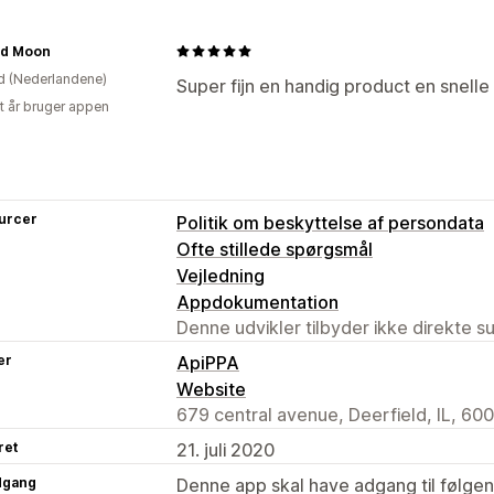
nd Moon
d (Nederlandene)
Super fijn en handig product en snelle
et år bruger appen
urcer
Politik om beskyttelse af persondata
Ofte stillede spørgsmål
Vejledning
Appdokumentation
Denne udvikler tilbyder ikke direkte s
er
ApiPPA
Website
679 central avenue, Deerfield, IL, 60
ret
21. juli 2020
dgang
Denne app skal have adgang til følgend