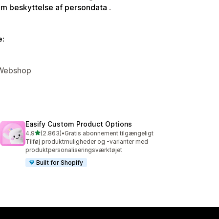
 om beskyttelse af persondata
.
e:
, Webshop
Easify Custom Product Options
ud af 5 stjerner
4,9
(2.863)
•
Gratis abonnement tilgængeligt
2863 anmeldelser i alt
Tilføj produktmuligheder og -varianter med
produktpersonaliseringsværktøjet
Built for Shopify