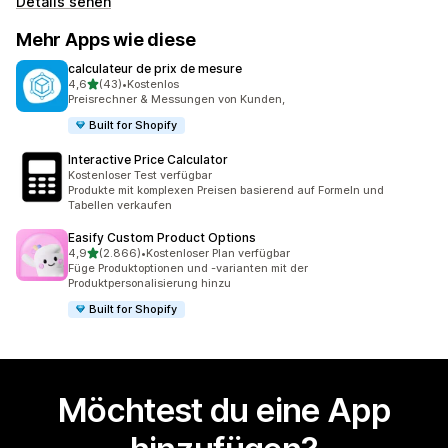
Details sehen
Mehr Apps wie diese
calculateur de prix de mesure
von 5 Sternen
4,6
(43)
•
Kostenlos
43 Rezensionen insgesamt
Preisrechner & Messungen von Kunden,
Built for Shopify
Interactive Price Calculator
Kostenloser Test verfügbar
Produkte mit komplexen Preisen basierend auf Formeln und
Tabellen verkaufen
Easify Custom Product Options
von 5 Sternen
4,9
(2.866)
•
Kostenloser Plan verfügbar
2866 Rezensionen insgesamt
Füge Produktoptionen und -varianten mit der
Produktpersonalisierung hinzu
Built for Shopify
Möchtest du eine App