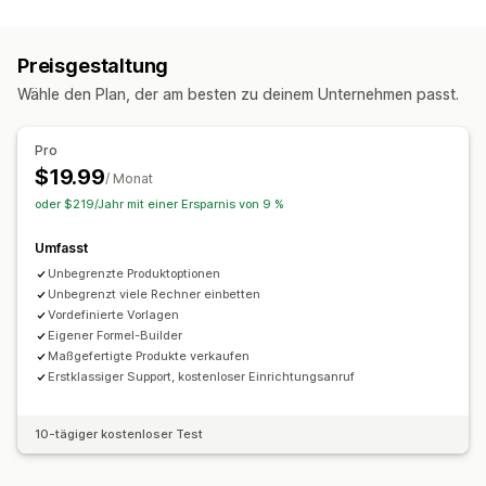
Benutzerdefinierte Regeln
Anpassung
Preisgestaltung
Individuelle Anzeige
Schaltflächen
Angebotsformular
Wähle den Plan, der am besten zu deinem Unternehmen passt.
Datei-Upload
Pro
Benachrichtigungen
$19.99
/ Monat
Angebotsaktualisierungen
oder $219/Jahr mit einer Ersparnis von 9 %
Umfasst
Unbegrenzte Produktoptionen
Unbegrenzt viele Rechner einbetten
Vordefinierte Vorlagen
Eigener Formel-Builder
Maßgefertigte Produkte verkaufen
Erstklassiger Support, kostenloser Einrichtungsanruf
10-tägiger kostenloser Test