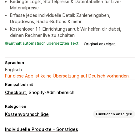
Bedingte Logik, Staffelpreise & Datentabellen für Live-
Materialpreise
Erfasse jedes individuelle Detail: Zahleneingaben,
Dropdowns, Radio-Buttons & mehr
Kostenloser 1:1-Einrichtungsanruf: Wir helfen dir dabei,
deinen Rechner live zu schalten.
Enthält automatisch übersetzten Text
Original anzeigen
Sprachen
Englisch
Für diese App ist keine Übersetzung auf Deutsch vorhanden.
Kompatibel mit
Checkout
Shopify-Adminbereich
Kategorien
Kostenvoranschläge
Funktionen anzeigen
Preisbildungsregeln
Individuelle Produkte – Sonstiges
Angebot anfordern
Angebot in Bestellung umwandeln