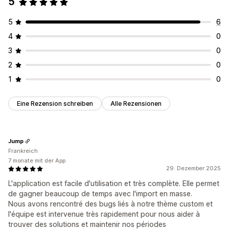
5
5
6
4
0
3
0
2
0
1
0
Eine Rezension schreiben
Alle Rezensionen
Jump
Frankreich
7 monate mit der App
29. Dezember 2025
L'application est facile d'utilisation et très complète. Elle permet
de gagner beaucoup de temps avec l'import en masse.
Nous avons rencontré des bugs liés à notre thème custom et
l'équipe est intervenue très rapidement pour nous aider à
trouver des solutions et maintenir nos périodes