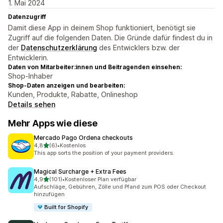
1. Mai 2024
Datenzugriff
Damit diese App in deinem Shop funktioniert, benötigt sie
Zugriff auf die folgenden Daten. Die Gründe dafür findest du in
der
Datenschutzerklärung
des Entwicklers bzw. der
Entwicklerin.
Daten von Mitarbeiter:innen und Beitragenden einsehen:
Shop-Inhaber
Shop-Daten anzeigen und bearbeiten:
Kunden, Produkte, Rabatte, Onlineshop
Details sehen
Mehr Apps wie diese
Mercado Pago Ordena checkouts
von 5 Sternen
4,8
(6)
•
Kostenlos
6 Rezensionen insgesamt
This app sorts the position of your payment providers.
Magical Surcharge + Extra Fees
von 5 Sternen
4,9
(101)
•
Kostenloser Plan verfügbar
101 Rezensionen insgesamt
Aufschläge, Gebühren, Zölle und Pfand zum POS oder Checkout
hinzufügen
Built for Shopify