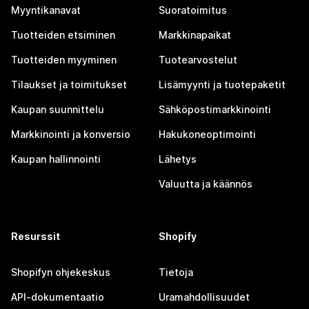
Myyntikanavat
Suoratoimitus
Tuotteiden etsiminen
Markkinapaikat
Tuotteiden myyminen
Tuotearvostelut
Tilaukset ja toimitukset
Lisämyynti ja tuotepaketit
Kaupan suunnittelu
Sähköpostimarkkinointi
Markkinointi ja konversio
Hakukoneoptimointi
Kaupan hallinnointi
Lähetys
Valuutta ja käännös
Resurssit
Shopify
Shopifyn ohjekeskus
Tietoja
API-dokumentaatio
Uramahdollisuudet