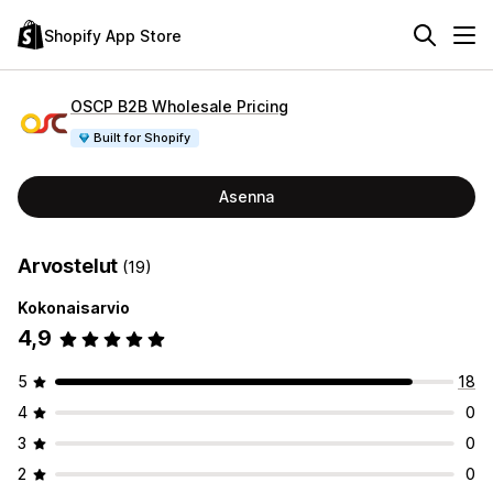
Shopify App Store
OSCP B2B Wholesale Pricing
Built for Shopify
Asenna
Arvostelut
(19)
Kokonaisarvio
4,9
5
18
4
0
3
0
2
0