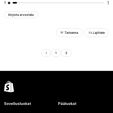
1
1
Kirjoita arvostelu
Tarkenna
Lajittele
1
2
Sovellusluokat
Pääluokat