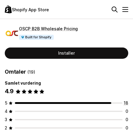
Shopify App Store
OSCP B2B Wholesale Pricing
Built for Shopify
Installer
Omtaler
(19)
Samlet vurdering
4.9
5
18
4
0
3
0
2
0