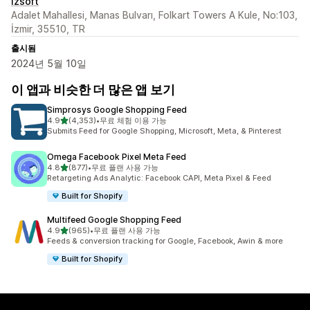
izsoft
Adalet Mahallesi, Manas Bulvarı, Folkart Towers A Kule, No:103,
İzmir, 35510, TR
출시됨
2024년 5월 10일
이 앱과 비슷한 더 많은 앱 보기
Simprosys Google Shopping Feed
별 5개 중
4.9
(4,353)
•
무료 체험 이용 가능
총 리뷰 4353개
Submits Feed for Google Shopping, Microsoft, Meta, & Pinterest
Omega Facebook Pixel Meta Feed
별 5개 중
4.8
(877)
•
무료 플랜 사용 가능
총 리뷰 877개
Retargeting Ads Analytic: Facebook CAPI, Meta Pixel & Feed
Built for Shopify
Multifeed Google Shopping Feed
별 5개 중
4.9
(965)
•
무료 플랜 사용 가능
총 리뷰 965개
Feeds & conversion tracking for Google, Facebook, Awin & more
Built for Shopify