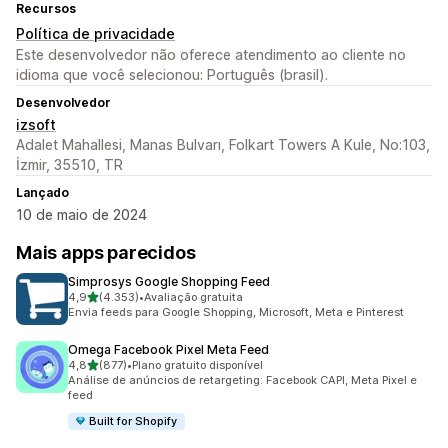
Recursos
Política de privacidade
Este desenvolvedor não oferece atendimento ao cliente no
idioma que você selecionou: Português (brasil).
Desenvolvedor
izsoft
Adalet Mahallesi, Manas Bulvarı, Folkart Towers A Kule, No:103,
İzmir, 35510, TR
Lançado
10 de maio de 2024
Mais apps parecidos
Simprosys Google Shopping Feed
de 5 estrelas
4,9
(4.353)
•
Avaliação gratuita
4353 avaliações ao todo
Envia feeds para Google Shopping, Microsoft, Meta e Pinterest
Omega Facebook Pixel Meta Feed
de 5 estrelas
4,8
(877)
•
Plano gratuito disponível
877 avaliações ao todo
Análise de anúncios de retargeting: Facebook CAPI, Meta Pixel e
feed
Built for Shopify