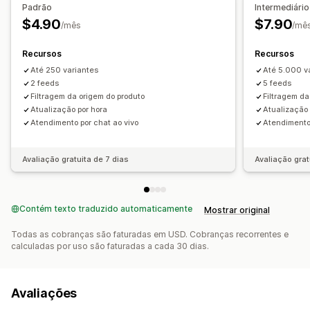
Padrão
Intermediário
$4.90
$7.90
/mês
/mê
Recursos
Recursos
Até 250 variantes
Até 5.000 v
2 feeds
5 feeds
Filtragem da origem do produto
Filtragem da
Atualização por hora
Atualização 
Atendimento por chat ao vivo
Atendimento 
Avaliação gratuita de 7 dias
Avaliação grat
Contém texto traduzido automaticamente
Mostrar original
Todas as cobranças são faturadas em USD. Cobranças recorrentes e
calculadas por uso são faturadas a cada 30 dias.
Avaliações