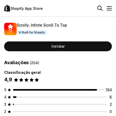
Shopify App Store
Scrolly: Infinte Scroll To Top
Built for Shopify
Instalar
Avaliações
(204)
Classificação geral
4,9
5
194
4
8
3
2
2
0