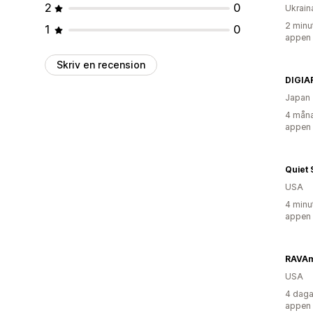
2
0
Ukrain
2 minu
1
0
appen
Skriv en recension
DIGIA
Japan
4 måna
appen
Quiet 
USA
4 minu
appen
RAVAm
USA
4 daga
appen