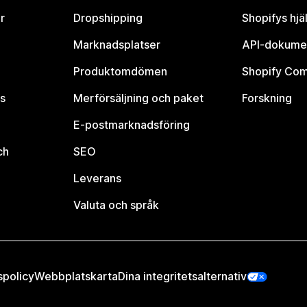
r
Dropshipping
Shopifys hjä
Marknadsplatser
API-dokume
Produktomdömen
Shopify Co
s
Merförsäljning och paket
Forskning
E-postmarknadsföring
ch
SEO
Leverans
Valuta och språk
spolicy
Webbplatskarta
Dina integritetsalternativ