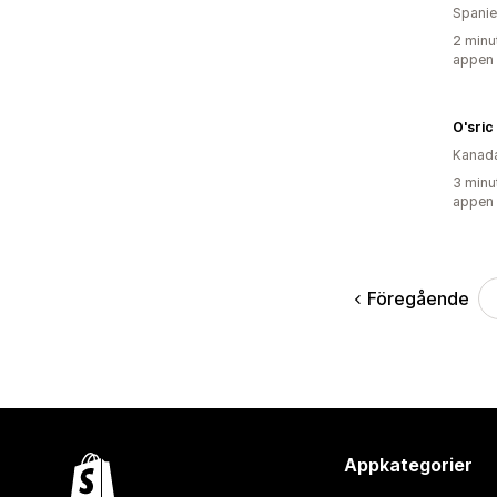
Spani
2 minu
appen
O'sric
Kanad
3 minu
appen
Föregående
Appkategorier