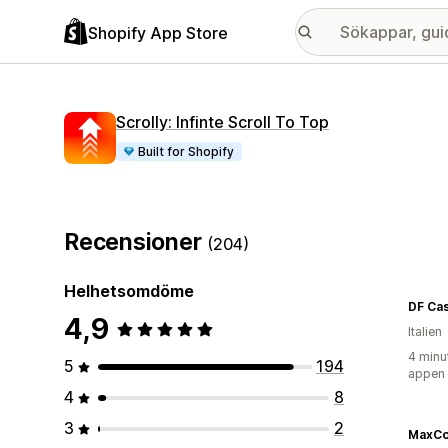
Shopify App Store
Scrolly: Infinte Scroll To Top
Built for Shopify
Recensioner
(204)
Helhetsomdöme
DF Cas
4,9
Italien
4 minu
5
194
appen
4
8
3
2
MaxCo