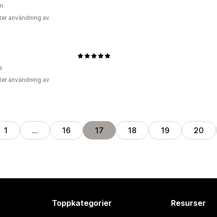
en
ter användning av
a
ter användning av
1
…
16
17
18
19
20
Toppkategorier
Resurser