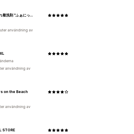
おしゃれ着洗剤 "ふぁにっと”
uter användning av
XL
änderna
ter användning av
s on the Beach
ter användning av
L STORE