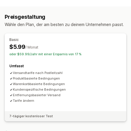
Zustellungsoptionen
Entfernungsbasiert
Produktbasiert
Mengenbasiert
Dynamische Tarife
Bestellbeschränkungen
Gewichtsbasiert
PLZ/Postleitzahl
Kombinierte Tarife
Preisgestaltung
Adressvalidierung
Mehrere Zonen
Wähle den Plan, der am besten zu deinem Unternehmen passt.
Abholoptionen
Anpassung
Bestellbeschränkungen
PO-Box-Einschränkungen
Adressvalidierung
Basic
Tarife ausblenden
Tarife für Wiederbestellungen
$5.99
/ Monat
Benutzerdefinierte Regeln
oder $59.99/Jahr mit einer Ersparnis von 17 %
Umfasst
Versandtarife nach Postleitzahl
Produktbasierte Bedingungen
Warenkorbbasierte Bedingungen
Kundenspezifische Bedingungen
Entfernungsbasierter Versand
Tarife ändern
7-tägiger kostenloser Test