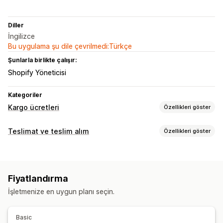
Diller
İngilizce
Bu uygulama şu dile çevrilmedi:Türkçe
Şunlarla birlikte çalışır:
Shopify Yöneticisi
Kategoriler
Kargo ücretleri
Özellikleri göster
Ücret hesaplama
Teslimat ve teslim alım
Özellikleri göster
Sabit ücret
Taşıyıcı şirket bazında
Müşteri bazında
Teslimat seçenekleri
Mesafe bazında
Ürün bazında
Adet bazında
Dinamik fiyatlar
Sipariş sınırları
Adres doğrulama
Ağırlık bazında
Posta kodu
Ücret harmanlama
Çoklu bölge
Fiyatlandırma
Teslim alım seçenekleri
Özelleştirme
İşletmenize en uygun planı seçin.
Sipariş sınırları
Posta kutusu kısıtlamaları
Adres doğrulama
Ücretleri gizleme
Ücretleri yeniden sıralama
Özel kurallar
Basic