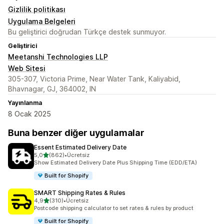
Gizlilik politikası
Uygulama Belgeleri
Bu geliştirici doğrudan Türkçe destek sunmuyor.
Geliştirici
Meetanshi Technologies LLP
Web Sitesi
305-307, Victoria Prime, Near Water Tank, Kaliyabid,
Bhavnagar, GJ, 364002, IN
Yayınlanma
8 Ocak 2025
Buna benzer diğer uygulamalar
Essent Estimated Delivery Date
5 yıldız üzerinden
5,0
(862)
•
Ücretsiz
toplam 862 değerlendirme
Show Estimated Delivery Date Plus Shipping Time (EDD/ETA)
Built for Shopify
SMART Shipping Rates & Rules
5 yıldız üzerinden
4,9
(310)
•
Ücretsiz
toplam 310 değerlendirme
Postcode shipping calculator to set rates & rules by product
Built for Shopify