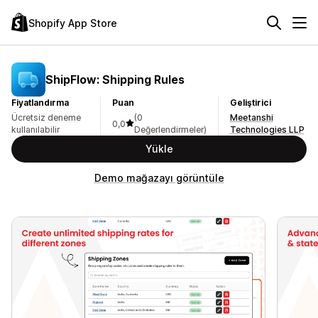
Shopify App Store
ShipFlow: Shipping Rules
Fiyatlandırma
Puan
Geliştirici
Ücretsiz deneme
(0
Meetanshi
0,0
kullanılabilir
Değerlendirmeler)
Technologies LLP
Yükle
Demo mağazayı görüntüle