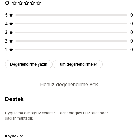
0
5
0
4
0
3
0
2
0
1
0
Değerlendirme yazın
Tüm değerlendirmeler
Henüz değerlendirme yok
Destek
Uygulama desteği Meetanshi Technologies LLP tarafından
sağlanmaktadır.
Kaynaklar