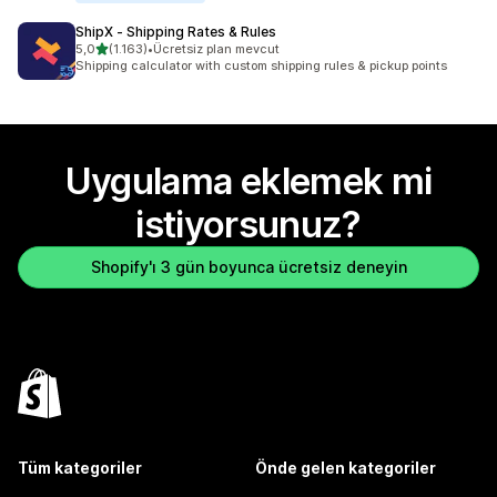
ShipX ‑ Shipping Rates & Rules
5 yıldız üzerinden
5,0
(1.163)
•
Ücretsiz plan mevcut
toplam 1163 değerlendirme
Shipping calculator with custom shipping rules & pickup points
Uygulama eklemek mi
istiyorsunuz?
Shopify'ı 3 gün boyunca ücretsiz deneyin
Tüm kategoriler
Önde gelen kategoriler