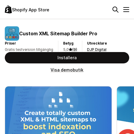
Shopify App Store
Custom XML Sitemap Builder Pro
Priser
Betyg
Utvecklare
Gratis testversion tillgänglig
5,0
(9)
DJP Digital
Installera
Visa demobutik