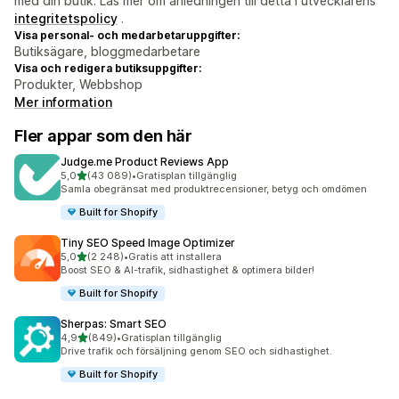
med din butik. Läs mer om anledningen till detta i utvecklarens
integritetspolicy
.
Visa personal- och medarbetaruppgifter:
Butiksägare, bloggmedarbetare
Visa och redigera butiksuppgifter:
Produkter, Webbshop
Mer information
Fler appar som den här
Judge.me Product Reviews App
av 5 stjärnor
5,0
(43 089)
•
Gratisplan tillgänglig
43089 recensioner totalt
Samla obegränsat med produktrecensioner, betyg och omdömen
Built for Shopify
Tiny SEO Speed Image Optimizer
av 5 stjärnor
5,0
(2 248)
•
Gratis att installera
2248 recensioner totalt
Boost SEO & AI-trafik, sidhastighet & optimera bilder!
Built for Shopify
Sherpas: Smart SEO
av 5 stjärnor
4,9
(849)
•
Gratisplan tillgänglig
849 recensioner totalt
Drive trafik och försäljning genom SEO och sidhastighet.
Built for Shopify