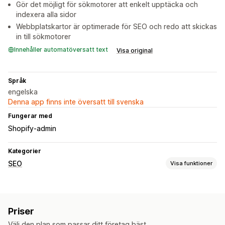
Gör det möjligt för sökmotorer att enkelt upptäcka och
indexera alla sidor
Webbplatskartor är optimerade för SEO och redo att skickas
in till sökmotorer
Innehåller automatöversatt text
Visa original
Språk
engelska
Denna app finns inte översatt till svenska
Fungerar med
Shopify-admin
Kategorier
SEO
Visa funktioner
SEO-verktyg
Webbplatskartor
Sidindexering
Priser
Övervakning av prestanda
Välj den plan som passar ditt företag bäst.