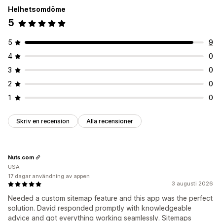
Helhetsomdöme
5
5
9
4
0
3
0
2
0
1
0
Skriv en recension
Alla recensioner
Nuts.com
USA
17 dagar användning av appen
3 augusti 2026
Needed a custom sitemap feature and this app was the perfect
solution. David responded promptly with knowledgeable
advice and got everything working seamlessly. Sitemaps