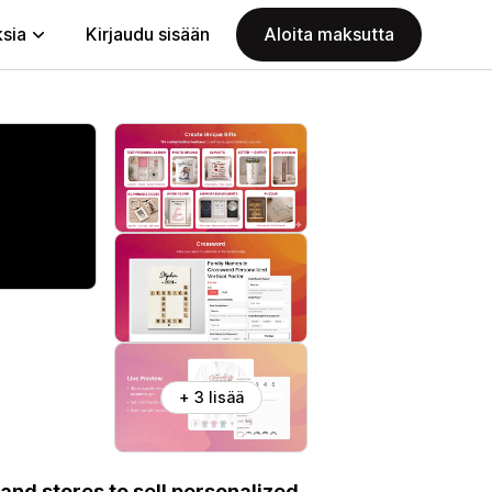
ksia
Kirjaudu sisään
Aloita maksutta
+ 3 lisää
and stores to sell personalized