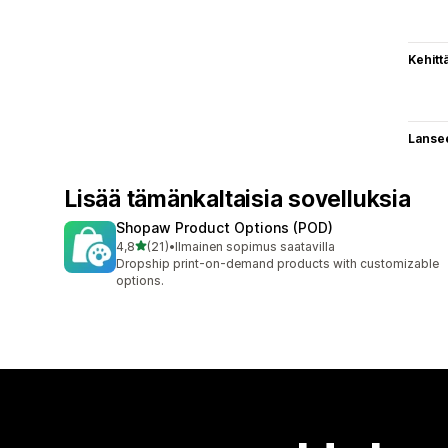
Kehitt
Lanse
Lisää tämänkaltaisia sovelluksia
Shopaw Product Options (POD)
/ 5 tähteä
4,8
(21)
•
Ilmainen sopimus saatavilla
21 arvostelua yhteensä
Dropship print-on-demand products with customizable
options.