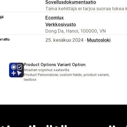
Sovellusdokumentaatio
Tämä kehittäjä ei tarjoa suoraa tukea k
äjä
Ecomlux
Verkkosivusto
Dong Da, Hanoi, 100000, VN
erattu
25. kesäkuu 2024 ·
Muutosloki
Product Options Variant Option
Ilmainen sopimus saatavilla
Product Personalizer, custom fields, product variant,
textbox