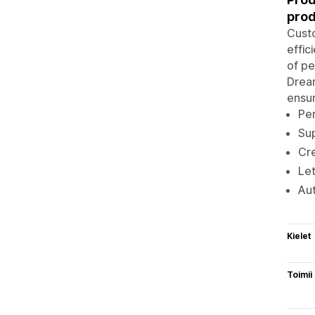
prod
Custo
effic
of pe
Dream
ensur
Per
Sup
Cre
Let
Aut
Kielet
Toimii