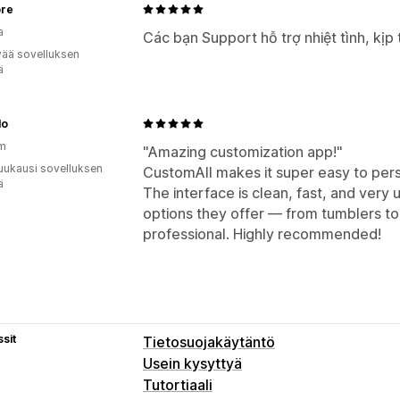
ore
a
Các bạn Support hỗ trợ nhiệt tình, kịp 
vää sovelluksen
ä
lo
am
"Amazing customization app!"
uukausi sovelluksen
CustomAll makes it super easy to perso
ä
The interface is clean, fast, and very 
options they offer — from tumblers to 
professional. Highly recommended!
sit
Tietosuojakäytäntö
Usein kysyttyä
Tutortiaali