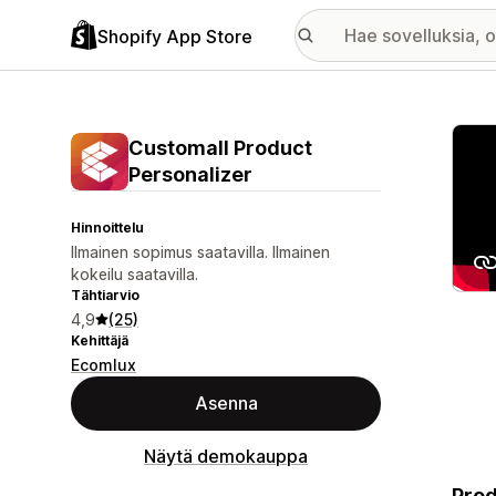
Shopify App Store
Esitt
Customall Product
Personalizer
Hinnoittelu
Ilmainen sopimus saatavilla. Ilmainen
kokeilu saatavilla.
Tähtiarvio
4,9
(25)
Kehittäjä
Ecomlux
Asenna
Näytä demokauppa
Prod