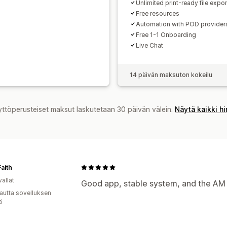
Unlimited print-ready file expor
Free resources
Automation with POD provider
Free 1-1 Onboarding
Live Chat
14 päivän maksuton kokeilu
yttöperusteiset maksut laskutetaan 30 päivän välein.
Näytä kaikki h
aith
allat
Good app, stable system, and the AM t
autta sovelluksen
ä