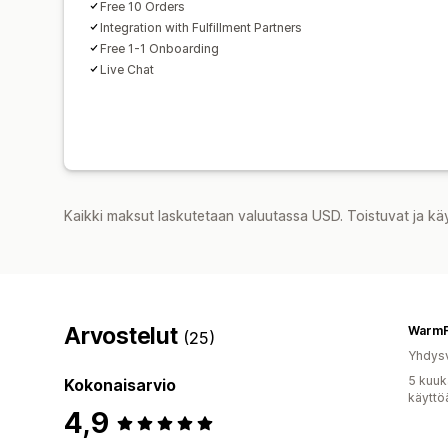
Free 10 Orders
Integration with Fulfillment Partners
Free 1-1 Onboarding
Live Chat
Kaikki maksut laskutetaan valuutassa USD. Toistuvat ja kä
Arvostelut
WarmF
(25)
Yhdysv
5 kuuk
Kokonaisarvio
käyttö
4,9