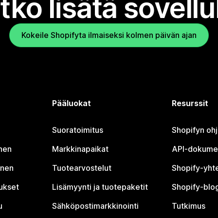
tko lisätä sovell
Kokeile Shopifyta ilmaiseksi kolmen päivän ajan
Pääluokat
Resurssit
Suoratoimitus
Shopifyn oh
nen
Markkinapaikat
API-dokume
inen
Tuotearvostelut
Shopify-yht
tukset
Lisämyynti ja tuotepaketit
Shopify-blog
u
Sähköpostimarkkinointi
Tutkimus