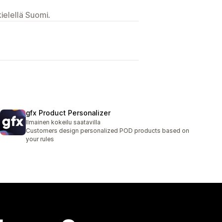
ielellä Suomi.
gfx Product Personalizer
Ilmainen kokeilu saatavilla
Customers design personalized POD products based on
your rules