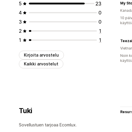
5
23
My St
Kanad
4
0
10 päi
3
0
käyttö
2
1
1
1
Teeza
Vietn
Kirjoita arvostelu
Noin k
käyttö
Kaikki arvostelut
Tuki
Resurs
Sovellustuen tarjoaa Ecomlux.