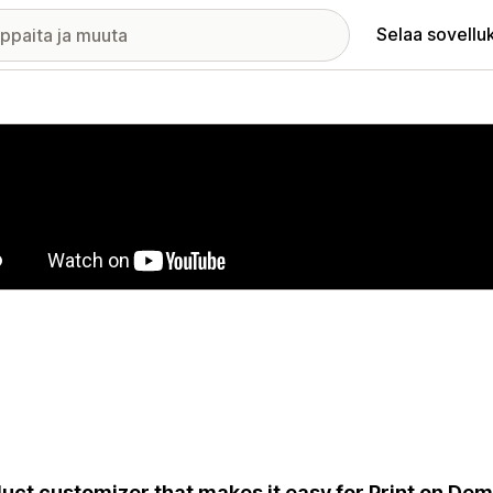
Selaa sovellu
elykuvagalleria
uct customizer that makes it easy for Print on Dem