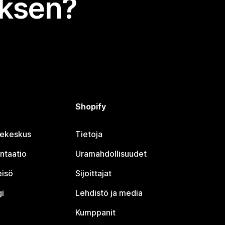
uksen?
Shopify
jekeskus
Tietoja
ntaatio
Uramahdollisuudet
eisö
Sijoittajat
i
Lehdistö ja media
Kumppanit