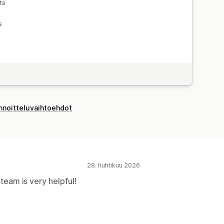
ts
s
innoitteluvaihtoehdot
28. huhtikuu 2026
eam is very helpful!