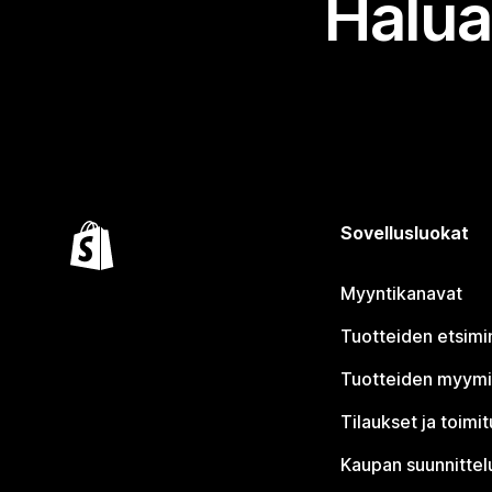
Halua
Sovellusluokat
Myyntikanavat
Tuotteiden etsimi
Tuotteiden myym
Tilaukset ja toimi
Kaupan suunnittel