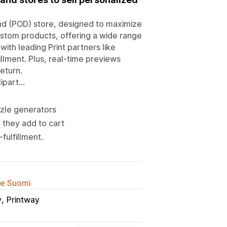
and (POD) store, designed to maximize
custom products, offering a wide range
ith leading Print partners like
illment. Plus, real-time previews
eturn.
part...
zzle generators
 they add to cart
fulfillment.
lle Suomi
y
Printway