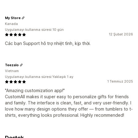
My Store
Kanada
Uygulamayı kullanma süresi:10 gün
12 Şubat 2026
Các bạn Support hỗ trợ nhiệt tình, kịp thời.
Teezalo
Vietnam
Uygulamayı kullanma süresi:Yaklaşık 1 ay
1 Temmuz 2025
"Amazing customization app!"
CustomAll makes it super easy to personalize gifts for friends
and family. The interface is clean, fast, and very user-friendly. I
love how many design options they offer — from tumblers to t-
shirts, everything looks professional. Highly recommended!
Destek