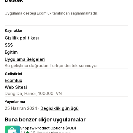
Uygulama desteği Ecomlux tarafından sağlanmaktadır.
Kaynaklar
Gizlilik politikası
SSS
Eğitim
Uygulama Belgeleri
Bu geliştirici doğrudan Türkçe destek sunmuyor.
Geliştirici
Ecomlux
Web Sitesi
Dong Da, Hanoi, 100000, VN
Yayınlanma
25 Haziran 2024 ·
Değişiklik günlüğü
Buna benzer diğer uygulamalar
Shopaw Product Options (POD)
5 yıldız üzerinden
4,8
(21)
•
Ücretsiz plan mevcut