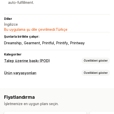
auto-fulfillment.
Diller
İngilizce
Bu uygulama şu dile çevrilmedi:Türkçe
Şunlarla birlikte çalışır:
Dreamship
Gearment
Printful
Printify
Printway
Kategoriler
Talep üzerine baskı (POD)
Özellikleri göster
Ürün özelleştirme
Ürün varyasyonları
Özellikleri göster
Şahsi etiketler
Tasarım araçları
Model oluşturucu
Özelleştirme
Kişiselleştirme
Özel şablonlar
Onay kutuları
Numune parçalar
Koşullu mantık
Yazı tipleri
Ürünler
Fiyatlandırma
Tarihler
Boyutlar
Açılır menüler
Dosya yükleme
Tüm yüzey baskı
Çantalar
Battaniyeler
Giyim
İşlemeli
İşletmenize en uygun planı seçin.
Çoklu seçim
Sayılar
Radyo düğmeleri
Özel metin
Şapkalar
Ayakkabılar
Bardak takımı
Yılbaşı hediyeleri
Hediye paketi
Özel CSS
Özel HTML
Beden çizelgeleri