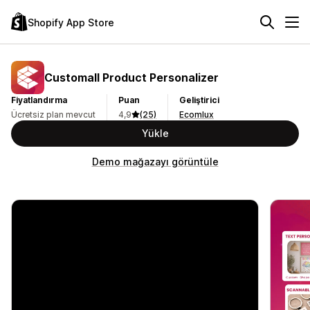
Shopify App Store
Customall Product Personalizer
Fiyatlandırma
Puan
Geliştirici
Ücretsiz plan mevcut
4,9
(25)
Ecomlux
Yükle
Demo mağazayı görüntüle