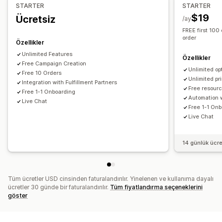
Ev dekorasyonu
Lazer el işleri
Takı
Evcil hayvan ürünleri
STARTER
STARTER
Önizleme
İçe ve dışa aktarma
Varyasyonlar ekranı
Duvar resimleri
Çevre dostu
Organik
$19
Ücretsiz
/ay
Fiyatlandırma
FREE first 100
Kargo seçenekleri
Koşullu fiyatlandırma
Özel fiyatlandırma
order
Özellikler
Global gönderim
Gerçek zamanlı güncellemeler
İndirim seçenekleri
Eklentiler
Kurulum ücretleri
Unlimited Features
Özellikler
Sipariş takibi
Free Campaign Creation
Envanter
Unlimited op
Free 10 Orders
Unlimited pri
SKU yönetimi
Integration with Fulfillment Partners
Stok durumu
Manuel güncellemeler
Free resour
Free 1-1 Onboarding
Automation 
Live Chat
Free 1-1 On
Live Chat
14 günlük ücr
Tüm ücretler USD cinsinden faturalandırılır. Yinelenen ve kullanıma dayalı
ücretler 30 günde bir faturalandırılır.
Tüm fiyatlandırma seçeneklerini
göster