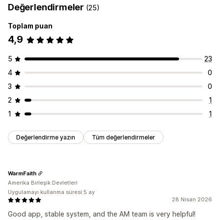
Değerlendirmeler
(25)
Toplam puan
4,9
5
23
4
0
3
0
2
1
1
1
Değerlendirme yazın
Tüm değerlendirmeler
WarmFaith
Amerika Birleşik Devletleri
Uygulamayı kullanma süresi:5 ay
28 Nisan 2026
Good app, stable system, and the AM team is very helpful!