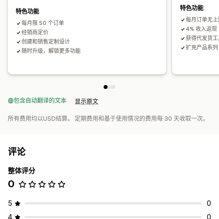
特色功能
特色功能
每月订单无上
每月限 50 个订单
4% 收入返现
经销商定价
获得代发货工
创建和销售定制设计
扩充产品系列
随时升级，解锁更多功能
包含自动翻译的文本
显示原文
所有费用均以USD结算。 定期费用和基于使用情况的费用每 30 天收取一次。
评论
整体评分
0
5
0
4
0