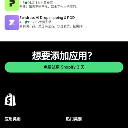
星（满分 5 星）
4.7
(4,318)
•
免费安装
总共 4318 条评论
创建并销售定制产品，其余工作交给我们。
Zendrop: AI Dropshipping & POD
星（满分 5 星）
4.5
(1,172)
•
免费安装
总共 1172 条评论
高利润产品。美国供应商。快速发货。按需打印。
想要添加应用？
免费试用 Shopify 3 天
应用类别
热门类别