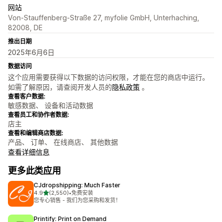
网站
Von-Stauffenberg-Straße 27, myfolie GmbH, Unterhaching,
82008, DE
推出日期
2025年6月6日
数据访问
这个应用需要获得以下数据的访问权限，才能在您的商店中运行。
如需了解原因，请查阅开发人员的
隐私政策
。
查看客户数据:
敏感数据、 设备和活动数据
查看员工和协作者数据:
店主
查看和编辑商店数据:
产品、 订单、 在线商店、 其他数据
查看详细信息
更多此类应用
CJdropshipping: Much Faster
星（满分 5 星）
4.9
(2,550)
•
免费安装
总共 2550 条评论
您专心销售 - 我们为您采购和发货！
Printify: Print on Demand