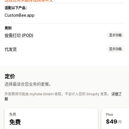
适配以下产品：
CustomBee.app
类别
按需打印 (POD)
显示功能
产品自定义
代发货
显示功能
自有品牌
设计工具
个性化
自定义模板
可销售的产品
产品
家居与园艺
艺术品和手工艺品
商务和办公
汽车
整件印花
家居装饰
墙艺
环保
定价
采购地点
选择最适合您业务的套餐。
运输选项
德国
白标
定制运输
实时更新
订单跟踪
外部费用可能由 myfolie GmbH 收取，不会计入您的 Shopify 发票。
详细了
解
免费
Plus
$49
免费
/月