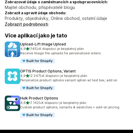
Zobrazovat údaje o zaměstnancích a spolupracovnících:
Majitel obchodu, přispěvatelé blogu
Zobrazit a upravit údaje obchodu:
Produkty, objednávky, Online obchod, ostatní údaje
Zobrazit podrobnosti
Více aplikací jako je tato
Upload‑Lift Image Upload
z 5 hvězd
4,9
(145)
•
K dispozici je bezplatný plán
Celkový počet recenzí: 145
Receive Image file uploads for personalized orders.
Built for Shopify
OPTIS Product Options, Variant
z 5 hvězd
4,9
(2 247)
•
K dispozici je bezplatný plán
Celkový počet recenzí: 2247
Personalize product options variant option w/ text box, add on
Built for Shopify
Hulk Product Options
z 5 hvězd
4,8
(1 142)
•
K dispozici je bezplatný plán
Celkový počet recenzí: 1142
Custom product options, variants & swatches + add-on pricing.
Built for Shopify