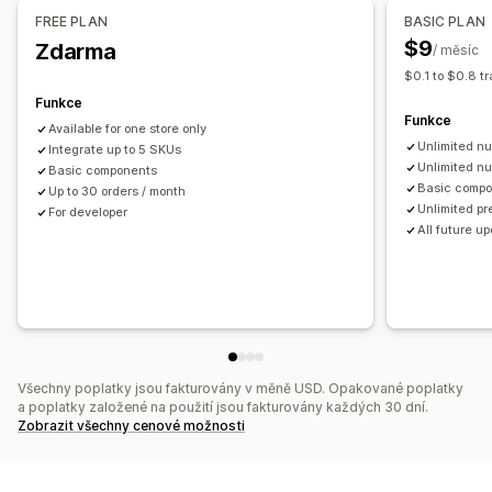
Oříznutí obrázku
Otočení obrázku
Optimalizace obrázků
Nacenění
FREE PLAN
BASIC PLAN
Přidat text
Vlastní písmo
Šablony
Vlastní pole
Podmíněné nacenění
Vlastní nacenění
Doplňky
$9
Zdarma
/ měsíc
Konverze souborů
Hromadné úpravy
Náhled
Variantní příplatky
$0.1 to $0.8 t
Ochrana proti malwaru
Import a export
Stahování souborů
Funkce
Skladové zásoby
Funkce
Tisk
Available for one store only
Skrytí produktů, které nejsou skladem
Správa SKU
Unlimited nu
Integrate up to 5 SKUs
Zobrazení produktů, které jsou skladem
Ruční aktualizace
Unlimited n
Basic components
Basic comp
Up to 30 orders / month
Automatické aktualizace
Unlimited p
For developer
All future u
Všechny poplatky jsou fakturovány v měně USD. Opakované poplatky
a poplatky založené na použití jsou fakturovány každých 30 dní.
Zobrazit všechny cenové možnosti