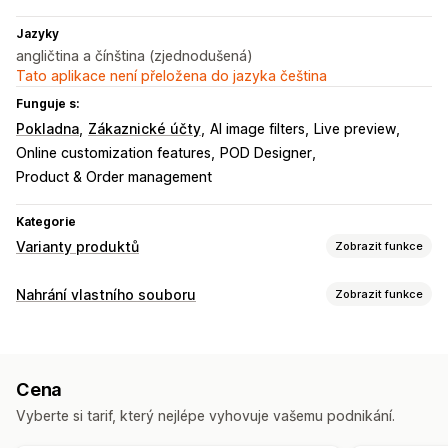
Jazyky
angličtina a čínština (zjednodušená)
Tato aplikace není přeložena do jazyka čeština
Funguje s:
Pokladna
Zákaznické účty
AI image filters
Live preview
Online customization features
POD Designer
Product & Order management
Kategorie
Varianty produktů
Zobrazit funkce
Přizpůsobení
Nahrání vlastního souboru
Zobrazit funkce
Zaškrtávací pole
Vzorníky
Podmíněná logika
Písma
Data
Typy souborů
Rozměry
Rozevírací nabídky
Nahrání souboru
PNG
JPEG
PSD
PDF
Excel
Obrázky
Videa
ZIP
Vícenásobný výběr
Čísla
Přepínače
Vlastní text
Cena
Vlastní pravidla
Vlastní CSS
Vlastní HTML
Tabulky velikostí
Náhled
Vyberte si tarif, který nejlépe vyhovuje vašemu podnikání.
Překlad
Import a export
Zobrazení variant
Správa souborů