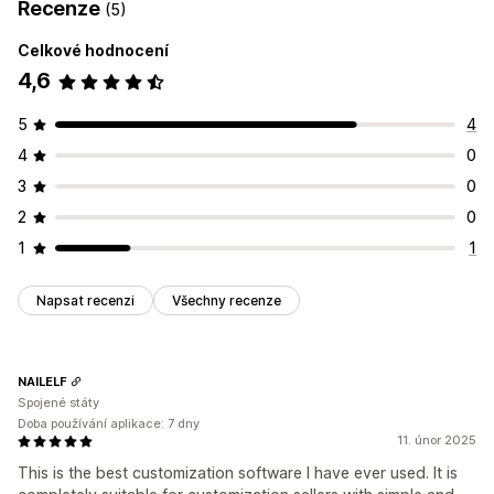
Recenze
(5)
Celkové hodnocení
4,6
5
4
4
0
3
0
2
0
1
1
Napsat recenzi
Všechny recenze
NAILELF
Spojené státy
Doba používání aplikace: 7 dny
11. únor 2025
This is the best customization software I have ever used. It is