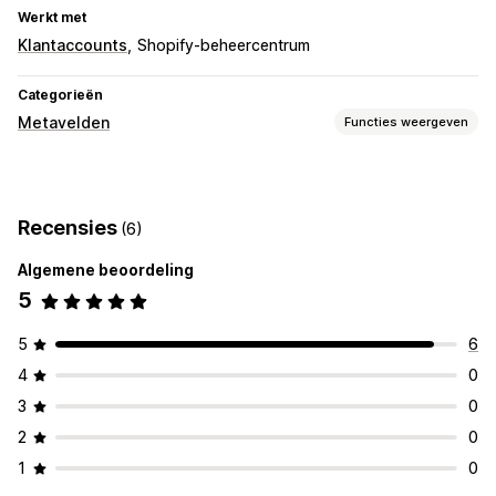
Werkt met
Klantaccounts
Shopify-beheercentrum
Categorieën
Metavelden
Functies weergeven
Metaveldtypen
Klanten
Recensies
(6)
Beheertools
Algemene beoordeling
Metavelden-editor
5
5
6
4
0
3
0
2
0
1
0