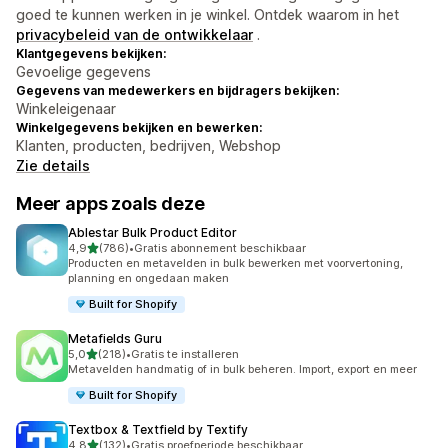
goed te kunnen werken in je winkel. Ontdek waarom in het
privacybeleid van de ontwikkelaar
.
Klantgegevens bekijken:
Gevoelige gegevens
Gegevens van medewerkers en bijdragers bekijken:
Winkeleigenaar
Winkelgegevens bekijken en bewerken:
Klanten, producten, bedrijven, Webshop
Zie details
Meer apps zoals deze
Ablestar Bulk Product Editor
van 5 sterren
4,9
(786)
•
Gratis abonnement beschikbaar
786 recensies in totaal
Producten en metavelden in bulk bewerken met voorvertoning,
planning en ongedaan maken
Built for Shopify
Metafields Guru
van 5 sterren
5,0
(218)
•
Gratis te installeren
218 recensies in totaal
Metavelden handmatig of in bulk beheren. Import, export en meer
Built for Shopify
Textbox & Textfield by Textify
van 5 sterren
4,8
(132)
•
Gratis proefperiode beschikbaar