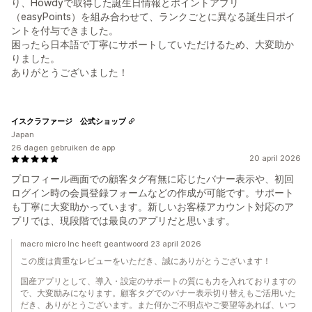
り、Howdyで取得した誕生日情報とポイントアプリ
（easyPoints）を組み合わせて、ランクごとに異なる誕生日ポイ
ントを付与できました。
困ったら日本語で丁寧にサポートしていただけるため、大変助か
りました。
ありがとうございました！
イスクラファージ 公式ショップ
Japan
26 dagen gebruiken de app
20 april 2026
プロフィール画面での顧客タグ有無に応じたバナー表示や、初回
ログイン時の会員登録フォームなどの作成が可能です。サポート
も丁寧に大変助かっています。新しいお客様アカウント対応のア
プリでは、現段階では最良のアプリだと思います。
macro micro Inc heeft geantwoord 23 april 2026
この度は貴重なレビューをいただき、誠にありがとうございます！
国産アプリとして、導入・設定のサポートの質にも力を入れておりますの
で、大変励みになります。顧客タグでのバナー表示切り替えもご活用いた
だき、ありがとうございます。また何かご不明点やご要望等あれば、いつ