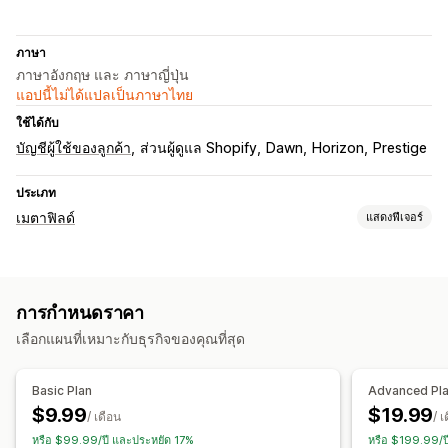
ภาษา
ภาษาอังกฤษ และ ภาษาญี่ปุ่น
แอปนี้ไม่ได้แปลเป็นภาษาไทย
ใช้ได้กับ
บัญชีผู้ใช้ของลูกค้า
ส่วนผู้ดูแล Shopify
Dawn
Horizon
Prestige
ประเภท
เมตาฟิลด์
แสดงฟีเจอร์
ประเภทเมตาฟิลด์
ลูกค้า
การกำหนดราคา
เครื่องมือการจัดการ
เลือกแผนที่เหมาะกับธุรกิจของคุณที่สุด
เครื่องมือแก้ไขเมตาฟิลด์
Basic Plan
Advanced Pl
$9.99
$19.99
/ เดือน
/ เ
หรือ $99.99/ปี และประหยัด 17%
หรือ $199.99/ป