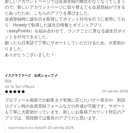
新しいアカウントページでは会員登録の概念がなくなってしまう
ので、新しいアカウントページに切り替えても会員登録ができる
とあったため、こちらのアプリを選びました。
会員登録時に誕生日を取得してポイント付与を行うに使用してお
り、Howdyで取得した誕生日情報とポイントアプリ
（easyPoints）を組み合わせて、ランクごとに異なる誕生日ポイ
ントを付与できました。
困ったら日本語で丁寧にサポートしていただけるため、大変助か
りました。
ありがとうございました！
イスクラファージ 公式ショップ
ญี่ปุ่น
26 วัน ในการใช้แอป
20 เมษายน 2026
プロフィール画面での顧客タグ有無に応じたバナー表示や、初回
ログイン時の会員登録フォームなどの作成が可能です。サポート
も丁寧に大変助かっています。新しいお客様アカウント対応のア
プリでは、現段階では最良のアプリだと思います。
macro micro Inc ตอบแล้ว 23 เมษายน 2026