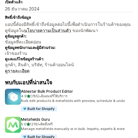
เปิดตัวแล้ว
26 ธันวาคม 2024
สิทธิ์เข้าถึงข้อมูล
แอปนี้ต้องมีสิทธิ์เข้าถึงข้อมูลต่อไปนี้เพื่อดำเนินการในร้านค้าของคุณ
ดูข้อมูลใน
นโยบายความเป็นส่วนตัว
ของนักพัฒนา
ดูข้อมูลลูกค้า:
ข้อมูลที่ละเอียดอ่อน
ดูข้อมูลพนักงานและผู้มีส่วนร่วม:
เจ้าของร้าน
ดูและแก้ไขข้อมูลร้านค้า:
ลูกค้า, สินค้า, บริษัท, ร้านค้าออนไลน์
ดูรายละเอียด
พบกับแอปที่น่าสนใจ
Ablestar Bulk Product Editor
เต็ม 5 ดาว
4.9
(785)
•
มีแผนฟรีให้บริการ
ทั้งหมด 785 รีวิว
Bulk edit products & metafields with preview, schedule & undo
Built for Shopify
Metafields Guru
เต็ม 5 ดาว
5.0
(218)
•
ติดตั้งฟรี
ทั้งหมด 218 รีวิว
Manage metafields manually or in bulk. Imports, exports & more
Built for Shopify